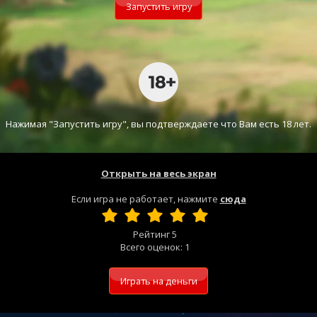
Запустить игру
Нажимая "Запустить игру", вы подтверждаете что Вам есть 18 лет.
Открыть на весь экран
Если игра не работает, нажмите
сюда
Рейтинг
5
Всего оценок:
1
Играть на деньги