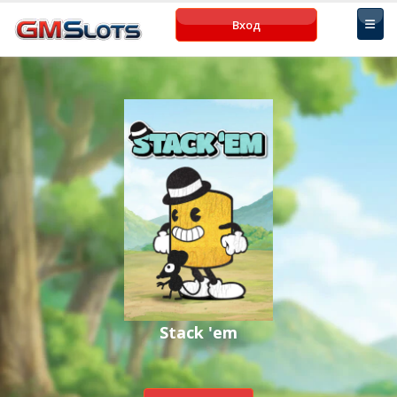
Вход
Stack 'em