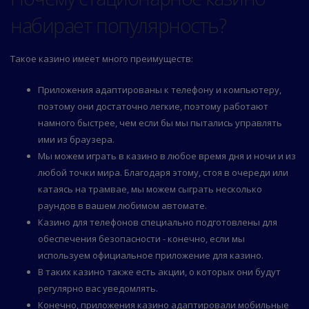
набирает популярность?
Такое казино имеет много преимуществ:
Приложения адаптированы к телефону и компьютеру,
поэтому они достаточно легкие, поэтому работают
намного быстрее, чем если бы мы пытались управлять
ими из браузера.
Мы можем играть в казино в любое время дня и ночи и из
любой точки мира. Благодаря этому, стоя в очереди или
катаясь на трамвае, мы можем сыграть несколько
раундов в вашем любимом автомате.
Казино для телефонов специально подготовлены для
обеспечения безопасности - конечно, если мы
используем официальное приложение для казино.
В таких казино также есть акции, о которых они будут
регулярно вас уведомлять.
Конечно, приложения казино адаптировали мобильные