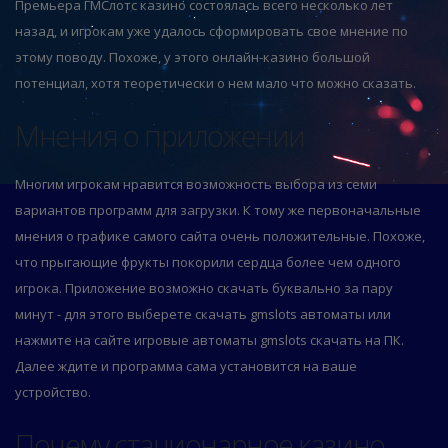
Премьера ГМСлотс казино состоялась всего несколько лет
назад, и игрокам уже удалось сформировать свое мнение по
этому поводу. Похоже, у этого онлайн-казино большой
потенциал, хотя теоретически о нем мало что можно сказать.
Мнения о приложении
Многим игрокам нравится возможность выбора из семи
вариантов программ для загрузки. К тому же первоначальные
мнения о графике самого сайта очень положительные. Похоже,
что прыгающие фрукты покорили сердца более чем одного
игрока. Приложение возможно скачать буквально за пару
минут - для этого выберете скачать gmslots автоматы или
нажмите на сайте игровые автоматы gmslots скачать на ПК.
Далее ждите и программа сама установится на ваше
устройство.
Почему стационарное казино