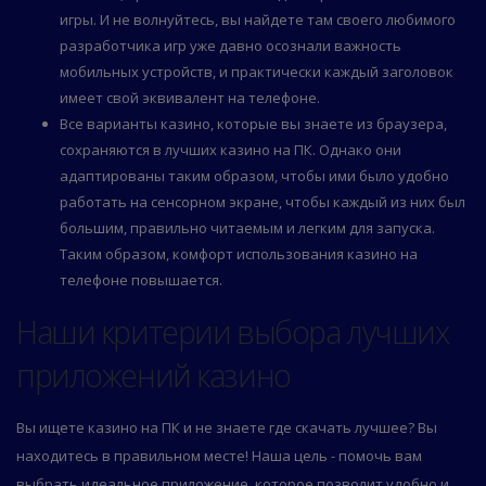
игры. И не волнуйтесь, вы найдете там своего любимого
разработчика игр уже давно осознали важность
мобильных устройств, и практически каждый заголовок
имеет свой эквивалент на телефоне.
Все варианты казино, которые вы знаете из браузера,
сохраняются в лучших казино на ПК. Однако они
адаптированы таким образом, чтобы ими было удобно
работать на сенсорном экране, чтобы каждый из них был
большим, правильно читаемым и легким для запуска.
Таким образом, комфорт использования казино на
телефоне повышается.
Наши критерии выбора лучших
приложений казино
Вы ищете казино на ПК и не знаете где скачать лучшее? Вы
находитесь в правильном месте! Наша цель - помочь вам
выбрать идеальное приложение, которое позволит удобно и