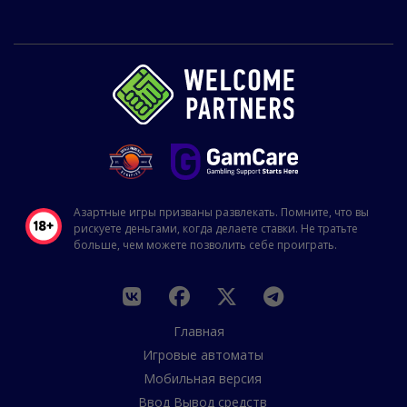
Азартные игры призваны развлекать. Помните, что вы
рискуете деньгами, когда делаете ставки. Не тратьте
больше, чем можете позволить себе проиграть.
Главная
Игровые автоматы
Мобильная версия
Ввод Вывод средств