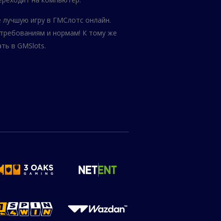
 лучшую игру в ГМСлотс онлайн.
требованиям и нормам! К тому же
ть в GMSlots.