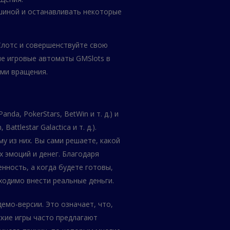
ашиной и останавливать некоторые
Слотс и совершенствуйте свою
ые игровые автоматы GMSlots в
ами вращения.
da, PokerStars, BetWin и т. д.) и
ttlestar Galactica и т. д.).
у из них. Вы сами решаете, какой
х эмоций и денег. Благодаря
ность, а когда будете готовы,
ходимо внести реальные деньги.
емо-версии. Это означает, что,
ские игры часто предлагают