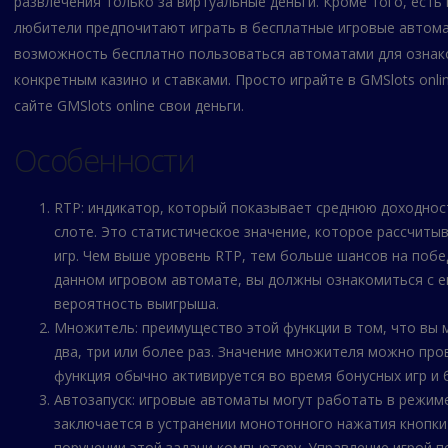
развлечения только за виртуальные деньги. Кроме того, есть
любители предпочитают играть в бесплатные игровые автома
возможность бесплатно пользоваться автоматами для ознак
конкретным казино и ставками. Просто играйте в GMSlots onli
сайте GMSlots online свои деньги.
Особенности
RTP: индикатор, который показывает среднюю доходност
слоте. Это статистическое значение, которое рассчиты
игр. Чем выше уровень RTP, тем больше шансов на побе
данном игровом автомате, вы должны ознакомиться с е
вероятность выигрыша.
Множитель: преимущество этой функции в том, что вы
два, три или более раз. Значение множителя можно про
функция обычно активируется во время бонусных игр и 
Автозапуск: игровые автоматы могут работать в режим
заключается в устранении монотонного нажатия кнопки
поручении этой задачи компьютеру. Управление игрой п