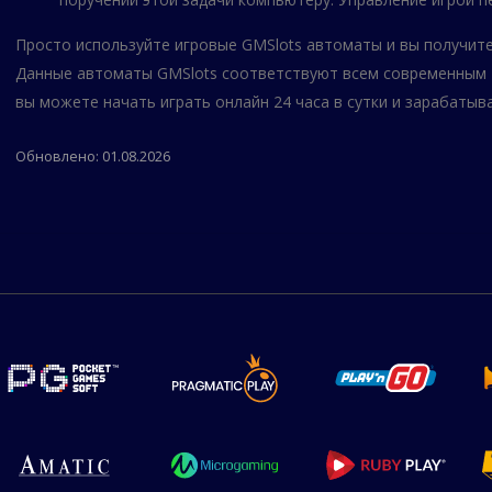
Просто используйте игровые GMSlots автоматы и вы получите
Данные автоматы GMSlots соответствуют всем современным 
вы можете начать играть онлайн 24 часа в сутки и зарабатыва
Обновлено:
01.08.2026