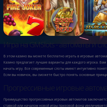
Игра на GMSlots - автоматы и сл
В этом казино вы можете бесплатно играть в игровые автома
Казино предлагает лучшие варианты для каждого игрока. Вам 
начать игру. Все современные слоты имеют интуитивно понят
Если вы новичок, вы сможете быстро понять основные принц
Прогрессивные игровые автом
Преимущество прогрессивных игровых автоматов заключается
ставкой или началом новой игры призовой фонд увеличиваетс