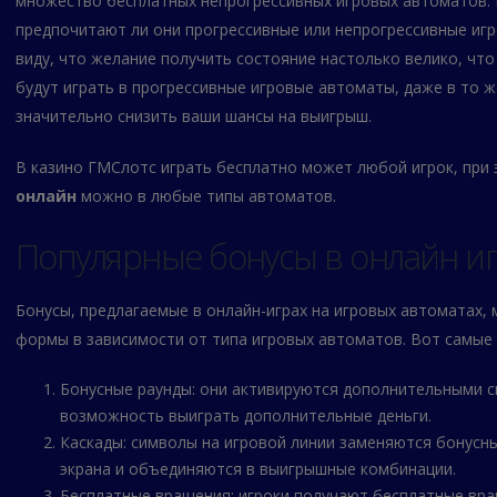
множество бесплатных непрогрессивных игровых автоматов. 
предпочитают ли они прогрессивные или непрогрессивные иг
виду, что желание получить состояние настолько велико, чт
будут играть в прогрессивные игровые автоматы, даже в то ж
значительно снизить ваши шансы на выигрыш.
В казино ГМСлотс играть бесплатно может любой игрок, при
онлайн
можно в любые типы автоматов.
Популярные бонусы в онлайн и
Бонусы, предлагаемые в онлайн-играх на игровых автоматах,
формы в зависимости от типа игровых автоматов. Вот самые 
Бонусные раунды: они активируются дополнительными 
возможность выиграть дополнительные деньги.
Каскады: символы на игровой линии заменяются бонусн
экрана и объединяются в выигрышные комбинации.
Бесплатные вращения: игроки получают бесплатные вра