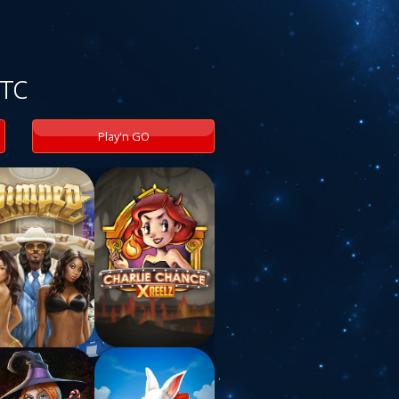
тс
Play'n GO