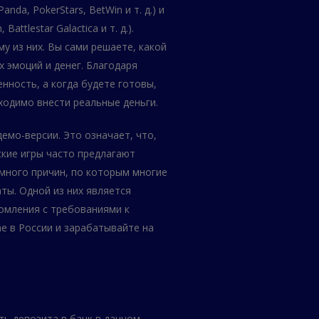
da, PokerStars, BetWin и т. д.) и
ttlestar Galactica и т. д.).
у из них. Вы сами решаете, какой
х эмоций и денег. Благодаря
ность, а когда будете готовы,
ходимо внести реальные деньги.
емо-версии. Это означает, что,
ские игры часто предлагают
 много причин, по которым многие
ты. Одной из них является
омления с требованиями к
ne в России и зарабатывайте на
ь депозита в банк в данном