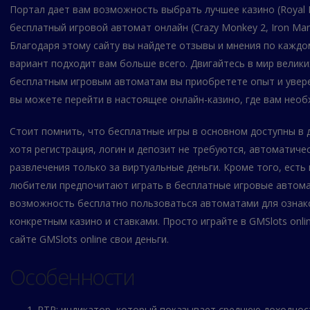
Портал дает вам возможность выбрать лучшее казино (Royal Pan
бесплатный игровой автомат онлайн (Crazy Monkey 2, Iron Man, Ba
Благодаря этому сайту вы найдете отзывы и мнения по каждом
вариант подходит вам больше всего. Двигайтесь в мир велики
бесплатным игровым автоматам вы приобретете опыт и уверен
вы можете перейти в настоящее онлайн-казино, где вам необ
Стоит помнить, что бесплатные игры в основном доступны в д
хотя регистрация, логин и депозит не требуются, автоматиче
развлечения только за виртуальные деньги. Кроме того, есть
любители предпочитают играть в бесплатные игровые автома
возможность бесплатно пользоваться автоматами для ознак
конкретным казино и ставками. Просто играйте в GMSlots onli
сайте GMSlots online свои деньги.
Особенности
RTP: индикатор, который показывает среднюю доходност