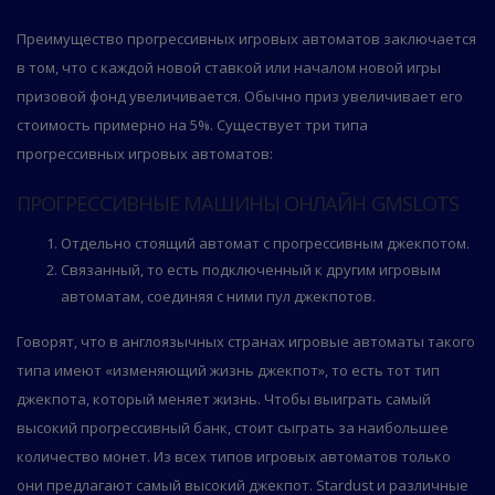
Преимущество прогрессивных игровых автоматов заключается
в том, что с каждой новой ставкой или началом новой игры
призовой фонд увеличивается. Обычно приз увеличивает его
стоимость примерно на 5%. Существует три типа
прогрессивных игровых автоматов:
ПРОГРЕССИВНЫЕ МАШИНЫ ОНЛАЙН GMSLOTS
Отдельно стоящий автомат с прогрессивным джекпотом.
Связанный, то есть подключенный к другим игровым
автоматам, соединяя с ними пул джекпотов.
Говорят, что в англоязычных странах игровые автоматы такого
типа имеют «изменяющий жизнь джекпот», то есть тот тип
джекпота, который меняет жизнь. Чтобы выиграть самый
высокий прогрессивный банк, стоит сыграть за наибольшее
количество монет. Из всех типов игровых автоматов только
они предлагают самый высокий джекпот. Stardust и различные