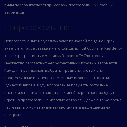
виды покера являются примерами прогрессивных игровых
автоматов.
Непрогрессивные
Непрогрессивные не увеличивают призовой фонд, но игрок
знает, что такое ставка и чего ожидать. Fruit Cocktail и Resident -
это непрогрессивные машины. В казино ГМСлотс есть
множество бесплатных непрогрессивных игровых автоматов.
Каждый игрок должен выбрать, предпочитают ли они
прогрессивные или непрогрессивные игровые автоматы.
Однако имейте в виду, что желание получить состояние
настолько велико, что люди с большей вероятностью будут
играть в прогрессивные игровые автоматы, даже в то же время,
что и вы, что может значительно снизить ваши шансы на
выигрыш.