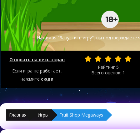
Нажимая "Запустить игру", вы подтверждаете ч
Открыть на весь экран
Рейтинг
5
Если игра не работает,
Всего оценок:
1
нажмите
сюда
Главная
Игры
Fruit Shop Megaways