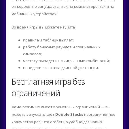
он корректно запускается как на компьютере, так и на
мобильных устройствах.
Во время игры вы можете изучить:
правила и таблицу выплат;
работу бонусных раундов и специальных
символов;
частоту выпадения выигрышных комбинаций;
поведение слота на длинной дистанции.
Бесплатная игра без
ограничений
Демо-режим не имеет временных ограничений — вы
можете запускать слот
Double Stacks
неограниченное
количество раз. Это особенно удобно для новых