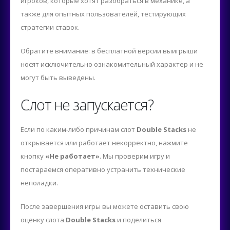
игроков, которые хотят разобраться в механике, а
также для опытных пользователей, тестирующих
стратегии ставок.
Обратите внимание: в бесплатной версии выигрыши
носят исключительно ознакомительный характер и не
могут быть выведены.
Слот не запускается?
Если по каким-либо причинам слот
Double Stacks
не
открывается или работает некорректно, нажмите
кнопку
«Не работает»
. Мы проверим игру и
постараемся оперативно устранить технические
неполадки.
После завершения игры вы можете оставить свою
оценку слота
Double Stacks
и поделиться