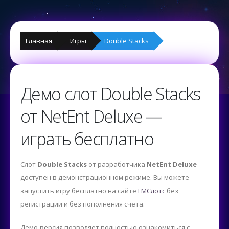
Главная
Игры
Double Stacks
Демо слот Double Stacks
от NetEnt Deluxe —
играть бесплатно
Слот
Double Stacks
от разработчика
NetEnt Deluxe
доступен в демонстрационном режиме. Вы можете
запустить игру бесплатно на сайте
ГМСлотс
без
регистрации и без пополнения счёта.
Демо-версия позволяет полностью ознакомиться с