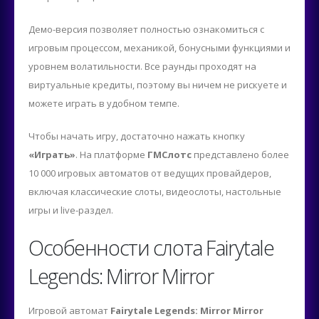
Демо-версия позволяет полностью ознакомиться с
игровым процессом, механикой, бонусными функциями и
уровнем волатильности. Все раунды проходят на
виртуальные кредиты, поэтому вы ничем не рискуете и
можете играть в удобном темпе.
Чтобы начать игру, достаточно нажать кнопку
«Играть»
. На платформе
ГМСлотс
представлено более
10 000 игровых автоматов от ведущих провайдеров,
включая классические слоты, видеослоты, настольные
игры и live-раздел.
Особенности слота Fairytale
Legends: Mirror Mirror
Игровой автомат
Fairytale Legends: Mirror Mirror