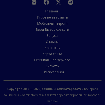
Главная
Игровые автоматы
Мобильная версия
Ввод Вывод средств
Бонусы
Отзывы
Контакты
Карта сайта
Официальное зеркало
Скачать
Регистрация
Copyright 2010 — 2026, Казино «Гаминаторслотс»
все права
защищены. «Gaminatorslots» является зарегистрированной торговой
маркой.