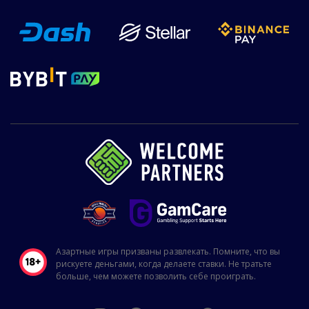
Азартные игры призваны развлекать. Помните, что вы
рискуете деньгами, когда делаете ставки. Не тратьте
больше, чем можете позволить себе проиграть.