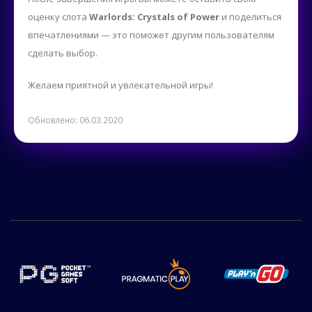
оценку слота
Warlords: Crystals of Power
и поделиться
впечатлениями — это поможет другим пользователям
сделать выбор.
Желаем приятной и увлекательной игры!
Обновлено:
06.03.2020