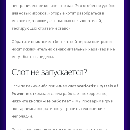
неограниченное количество раз. Это особенно удобно
для новых игроков, которые хотят разобраться в
механике, а также для опытных пользователей,
тестирующих стратегии ставок.
Обратите внимание: в бесплатной версии выигрыши
носят исключительно ознакомительный характер и не
могут быть выведены.
Слот не запускается?
Если по каким-либо причинам слот
Warlords: Crystals of
Power
не открывается или работает некорректно,
нажмите кнопку
«Не работает»
. Мы проверим игру и
постараемся оперативно устранить технические
неполадки.
После завершения игры вы можете оставить свою