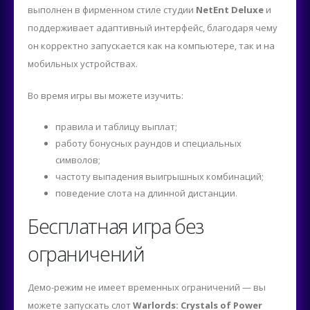
выполнен в фирменном стиле студии
NetEnt Deluxe
и
поддерживает адаптивный интерфейс, благодаря чему
он корректно запускается как на компьютере, так и на
мобильных устройствах.
Во время игры вы можете изучить:
правила и таблицу выплат;
работу бонусных раундов и специальных
символов;
частоту выпадения выигрышных комбинаций;
поведение слота на длинной дистанции.
Бесплатная игра без
ограничений
Демо-режим не имеет временных ограничений — вы
можете запускать слот
Warlords: Crystals of Power