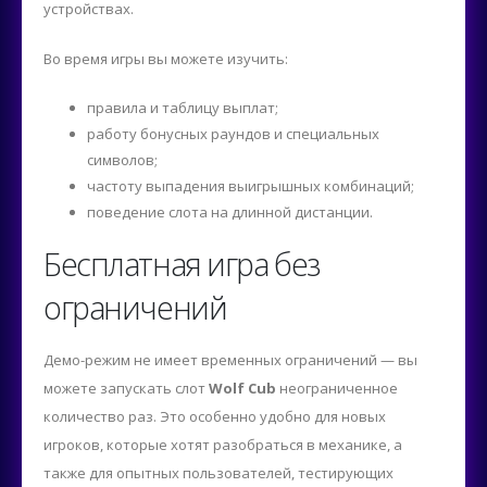
устройствах.
Во время игры вы можете изучить:
правила и таблицу выплат;
работу бонусных раундов и специальных
символов;
частоту выпадения выигрышных комбинаций;
поведение слота на длинной дистанции.
Бесплатная игра без
ограничений
Демо-режим не имеет временных ограничений — вы
можете запускать слот
Wolf Cub
неограниченное
количество раз. Это особенно удобно для новых
игроков, которые хотят разобраться в механике, а
также для опытных пользователей, тестирующих