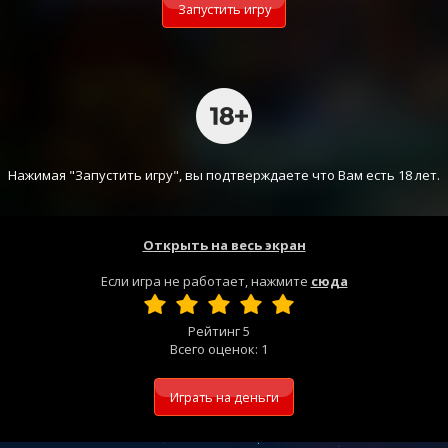
Запустить игру
Нажимая "Запустить игру", вы подтверждаете что Вам есть 18 лет.
Открыть на весь экран
Если игра не работает, нажмите
сюда
Рейтинг
5
Всего оценок:
1
Играть на деньги