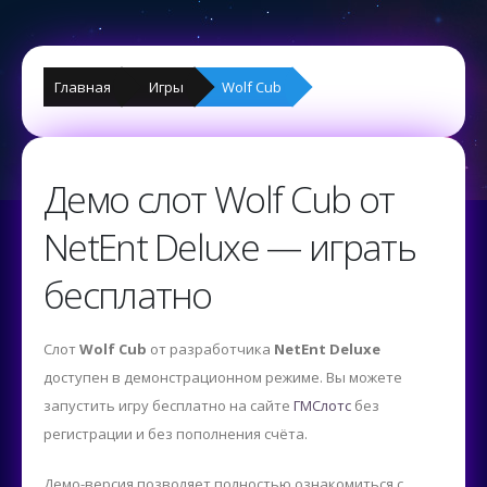
Главная
Игры
Wolf Cub
Демо слот Wolf Cub от
NetEnt Deluxe — играть
бесплатно
Слот
Wolf Cub
от разработчика
NetEnt Deluxe
доступен в демонстрационном режиме. Вы можете
запустить игру бесплатно на сайте
ГМСлотс
без
регистрации и без пополнения счёта.
Демо-версия позволяет полностью ознакомиться с