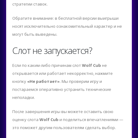
стратегии ставок.
Обратите внимание: в бесплатной версии выигрыши
носят исключительно ознакомительный характер и не
могут быть выведены.
Слот не запускается?
Если по каким-либо причинам слот
Wolf Cub
не
открывается или работает некорректно, нажмите
кнопку
«Не работает»
. Мы проверим игру и
постараемся оперативно устранить технические
неполадки.
После завершения игры вы можете оставить свою
оценку слота
Wolf Cub
и поделиться впечатлениями —
это поможет другим пользователям сделать выбор.