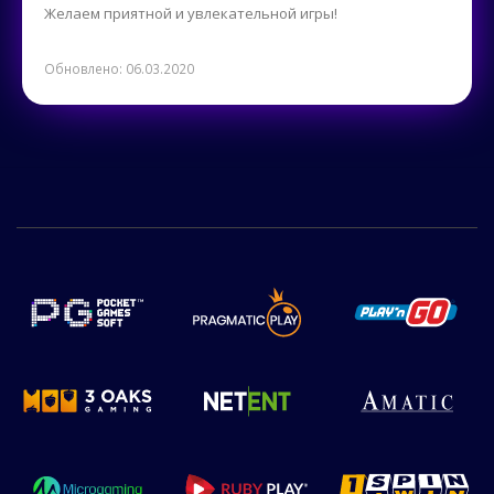
Желаем приятной и увлекательной игры!
Обновлено:
06.03.2020