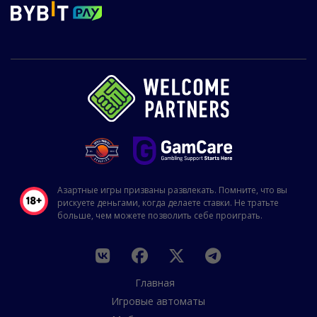
Азартные игры призваны развлекать. Помните, что вы
рискуете деньгами, когда делаете ставки. Не тратьте
больше, чем можете позволить себе проиграть.
Главная
Игровые автоматы