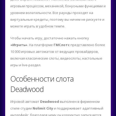
игровым процессом, механикой, бонусными функциями и
уровнем волатильности. Все раунды проходят на
виртуальные кредиты, поэтому вы ничем не рискуете и
можете играть в удобном темпе.
Чтобы начать игру, достаточно нажать кнопку
«Играть»
. На платформе
ГМСлотс
представлено более
10 000 игровых автоматов от ведущих провайдеров,
включая классические слоты, видеослоты, настольные
игры и live-раздел.
Особенности слота
Deadwood
Игровой автомат
Deadwood
выполнен в фирменном
стиле студии
Nolimit City
и поддерживает адаптивный
интерфейс, благодаря чему он корректно запускается