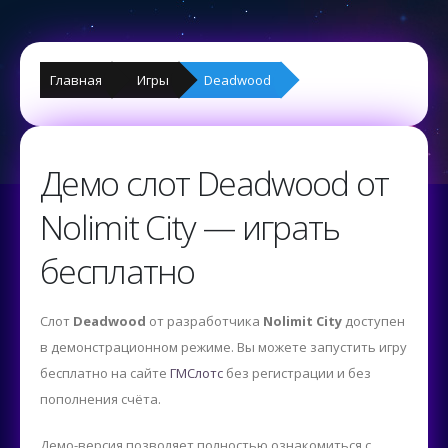
Главная
Игры
Deadwood
Демо слот Deadwood от
Nolimit City — играть
бесплатно
Слот
Deadwood
от разработчика
Nolimit City
доступен
в демонстрационном режиме. Вы можете запустить игру
бесплатно на сайте
ГМСлотс
без регистрации и без
пополнения счёта.
Демо-версия позволяет полностью ознакомиться с