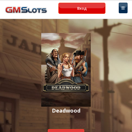
Вход
Deadwood