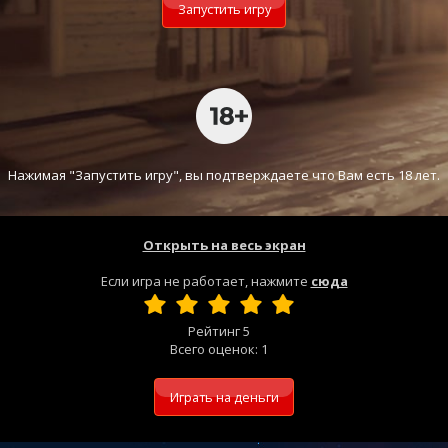
Запустить игру
Нажимая "Запустить игру", вы подтверждаете что Вам есть 18 лет.
Открыть на весь экран
Если игра не работает, нажмите
сюда
Рейтинг
5
Всего оценок:
1
Играть на деньги