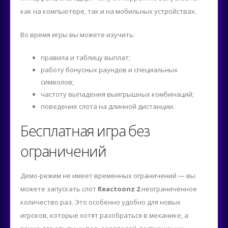
как на компьютере, так и на мобильных устройствах.
Во время игры вы можете изучить:
правила и таблицу выплат;
работу бонусных раундов и специальных
символов;
частоту выпадения выигрышных комбинаций;
поведение слота на длинной дистанции.
Бесплатная игра без
ограничений
Демо-режим не имеет временных ограничений — вы
можете запускать слот
Reactoonz 2
неограниченное
количество раз. Это особенно удобно для новых
игроков, которые хотят разобраться в механике, а