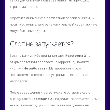
также для опытных пользователей, тестирующих
стратегии ставок.
Обратите внимание: в бесплатной версии выигрыши
носят исключительно ознакомительный характер и не
могут быть выведены.
Слот не запускается?
Если по каким-либо причинам слот
Reactoonz 2
не
открывается или работает некорректно, нажмите
кнопку
«Не работает»
. Мы проверим игру и
постараемся оперативно устранить технические
неполадки.
После завершения игры вы можете оставить свою
оценку слота
Reactoonz 2
и поделиться впечатлениями
— это поможет другим пользователям сделать выбор.