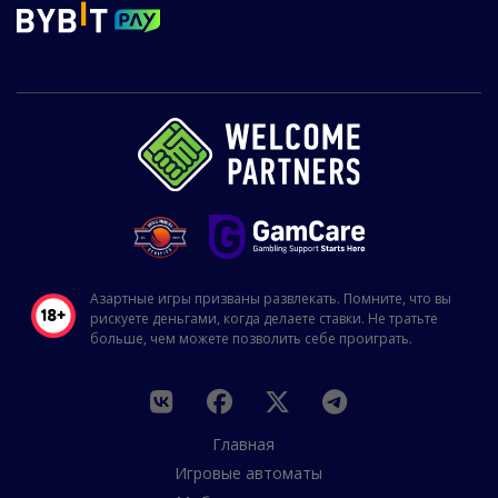
Азартные игры призваны развлекать. Помните, что вы
рискуете деньгами, когда делаете ставки. Не тратьте
больше, чем можете позволить себе проиграть.
Главная
Игровые автоматы