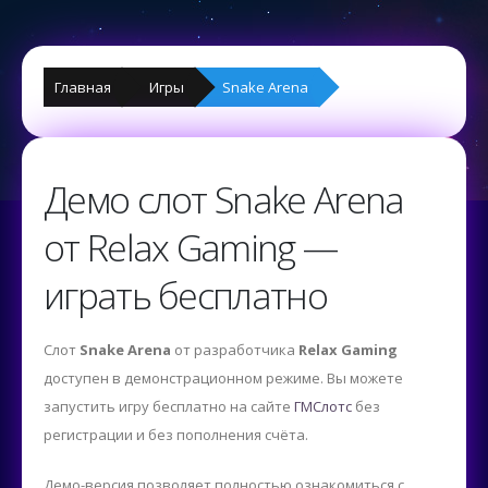
Главная
Игры
Snake Arena
Демо слот Snake Arena
от Relax Gaming —
играть бесплатно
Слот
Snake Arena
от разработчика
Relax Gaming
доступен в демонстрационном режиме. Вы можете
запустить игру бесплатно на сайте
ГМСлотс
без
регистрации и без пополнения счёта.
Демо-версия позволяет полностью ознакомиться с