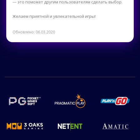
— это поможет другим пользователям сделать выбор.
Желаем приятной и увлекательной игры!
Обновлено:
06.03.2020