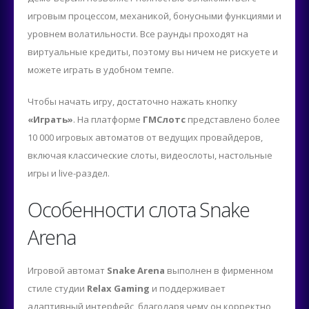
игровым процессом, механикой, бонусными функциями и
уровнем волатильности. Все раунды проходят на
виртуальные кредиты, поэтому вы ничем не рискуете и
можете играть в удобном темпе.
Чтобы начать игру, достаточно нажать кнопку
«Играть»
. На платформе
ГМСлотс
представлено более
10 000 игровых автоматов от ведущих провайдеров,
включая классические слоты, видеослоты, настольные
игры и live-раздел.
Особенности слота Snake
Arena
Игровой автомат
Snake Arena
выполнен в фирменном
стиле студии
Relax Gaming
и поддерживает
адаптивный интерфейс, благодаря чему он корректно