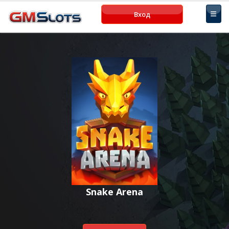
Вход
Snake Arena