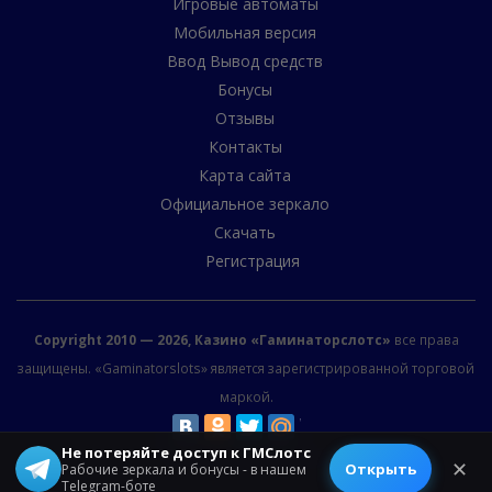
Игровые автоматы
Мобильная версия
Ввод Вывод средств
Бонусы
Отзывы
Контакты
Карта сайта
Официальное зеркало
Скачать
Регистрация
Copyright 2010 — 2026, Казино «Гаминаторслотс»
все права
защищены. «Gaminatorslots» является зарегистрированной торговой
маркой.
Не потеряйте доступ к ГМСлотс
© 2026 All rights reserved.
✕
Открыть
Рабочие зеркала и бонусы - в нашем
Telegram-боте