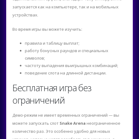
запускается как на компьютере, так и на мобильных
устройствах.
Во время игры вы можете изучить:
правила и таблицу выплат;
работу бонусных раундов и специальных
символов;
частоту выпадения выигрышных комбинаций;
поведение слота на длинной дистанции.
Бесплатная игра без
ограничений
Демо-режим не имеет временных ограничений — вы
можете запускать слот
Snake Arena
неограниченное
количество раз. Это особенно удобно для новых