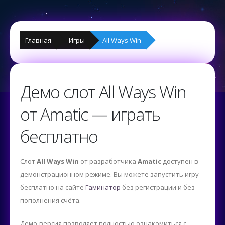
Главная
Игры
All Ways Win
Демо слот All Ways Win
от Amatic — играть
бесплатно
Слот
All Ways Win
от разработчика
Amatic
доступен в
демонстрационном режиме. Вы можете запустить игру
бесплатно на сайте
Гаминатор
без регистрации и без
пополнения счёта.
Демо-версия позволяет полностью ознакомиться с