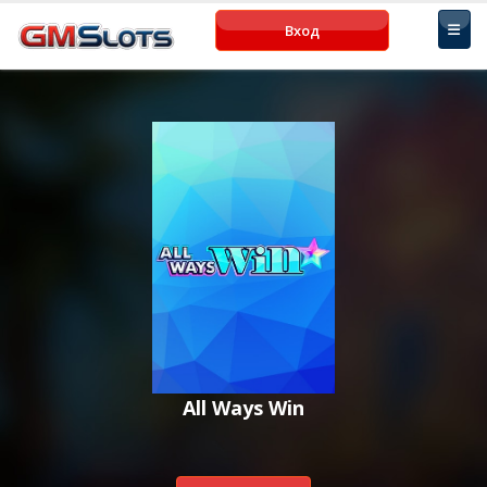
Вход
All Ways Win