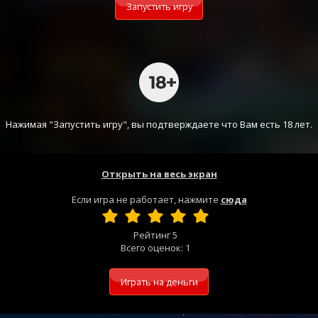
Запустить игру
Нажимая "Запустить игру", вы подтверждаете что Вам есть 18 лет.
Открыть на весь экран
Если игра не работает, нажмите
сюда
Рейтинг
5
Всего оценок:
1
Играть на деньги