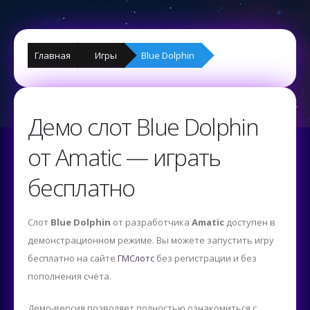
Главная
Игры
Blue Dolphin
Демо слот Blue Dolphin
от Amatic — играть
бесплатно
Слот
Blue Dolphin
от разработчика
Amatic
доступен в
демонстрационном режиме. Вы можете запустить игру
бесплатно на сайте
ГМСлотс
без регистрации и без
пополнения счёта.
Демо-версия позволяет полностью ознакомиться с