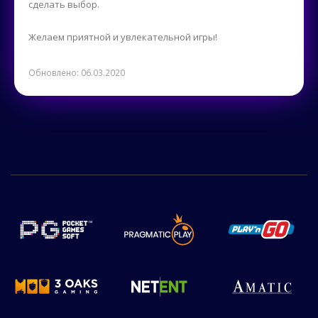
сделать выбор.
Желаем приятной и увлекательной игры!
Обновлено:
06.03.2020