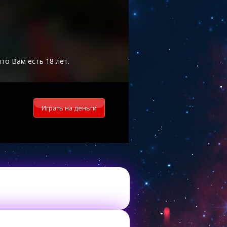
то Вам есть 18 лет.
Играть на деньги