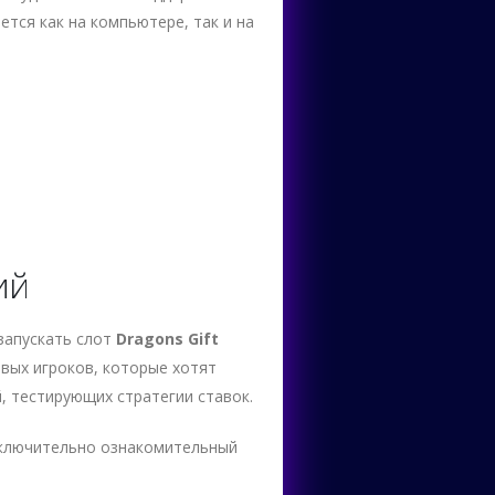
ется как на компьютере, так и на
ий
запускать слот
Dragons Gift
овых игроков, которые хотят
, тестирующих стратегии ставок.
сключительно ознакомительный