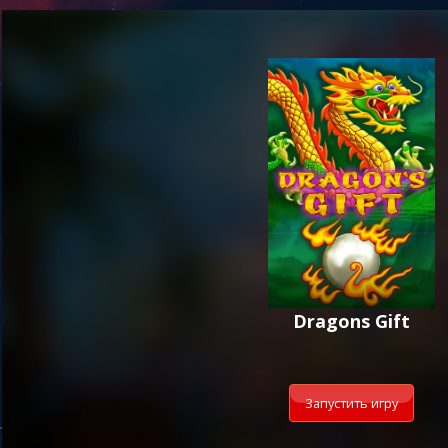
Dragons Gift
Запустить игру