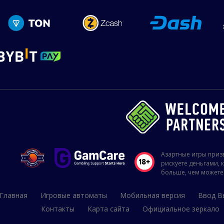
Азартные игры призв
рискуете деньгами, к
больше, чем можете 
Главная
Игровые автоматы
Мобильная версия
Ввод В
Контакты
Карта сайта
Официальное зеркало