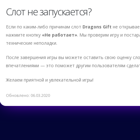
Слот не запускается?
Если по каким-либо причинам слот
Dragons Gift
не открывае
нажмите кнопку
«Не работает»
. Мы проверим игру и поста
технические неполадки.
После завершения игры вы можете оставить свою оценку сл
впечатлениями — это поможет другим пользователям сдела
Желаем приятной и увлекательной игры!
Обновлено:
06.03.2020