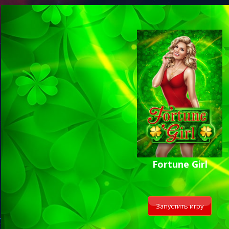
Fortune Girl
Запустить игру