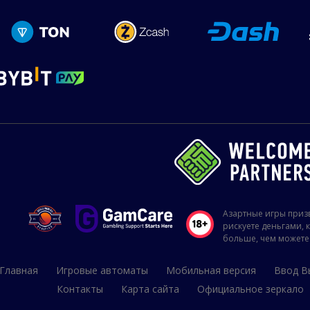
Азартные игры призв
рискуете деньгами, к
больше, чем можете 
Главная
Игровые автоматы
Мобильная версия
Ввод В
Контакты
Карта сайта
Официальное зеркало