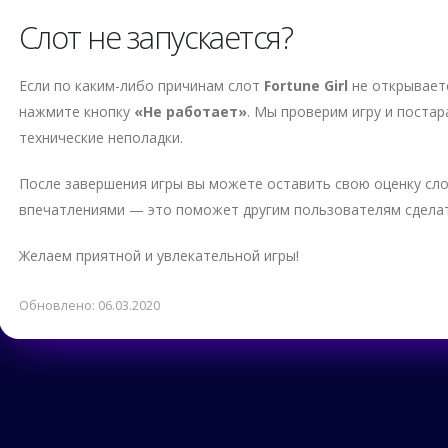
Слот не запускается?
Если по каким-либо причинам слот
Fortune Girl
не открываетс
нажмите кнопку
«Не работает»
. Мы проверим игру и поста
технические неполадки.
После завершения игры вы можете оставить свою оценку сл
впечатлениями — это поможет другим пользователям сдела
Желаем приятной и увлекательной игры!
Обновлено:
06.03.2020