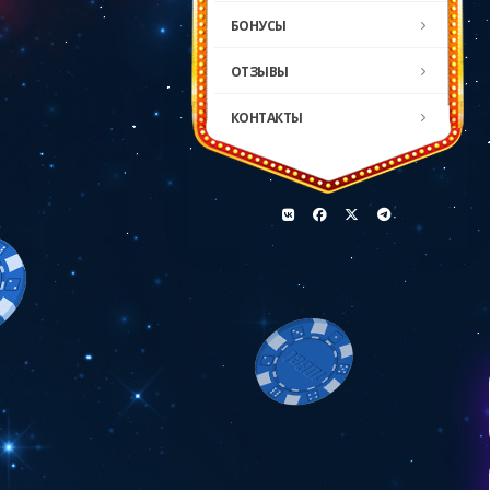
БОНУСЫ
ОТЗЫВЫ
КОНТАКТЫ