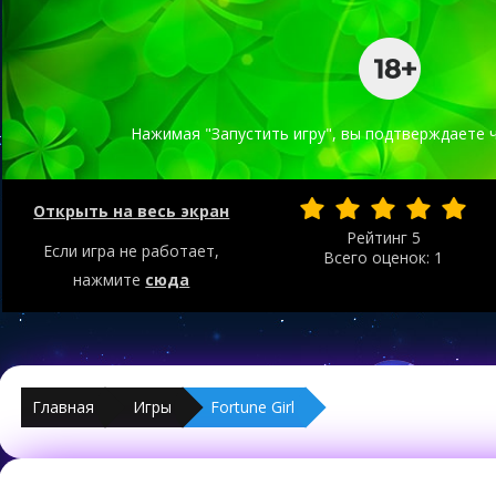
Нажимая "Запустить игру", вы подтверждаете ч
Открыть на весь экран
Рейтинг
5
Если игра не работает,
Всего оценок:
1
нажмите
сюда
Главная
Игры
Fortune Girl