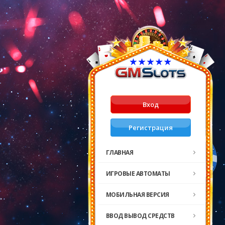
Вход
Регистрация
ГЛАВНАЯ
ИГРОВЫЕ АВТОМАТЫ
МОБИЛЬНАЯ ВЕРСИЯ
ВВОД ВЫВОД СРЕДСТВ