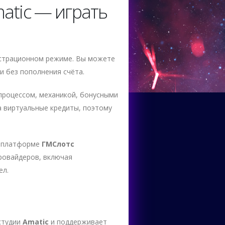
matic — играть
страционном режиме. Вы можете
и без пополнения счёта.
процессом, механикой, бонусными
а виртуальные кредиты, поэтому
а платформе
ГМСлотс
ровайдеров, включая
ел.
студии
Amatic
и поддерживает