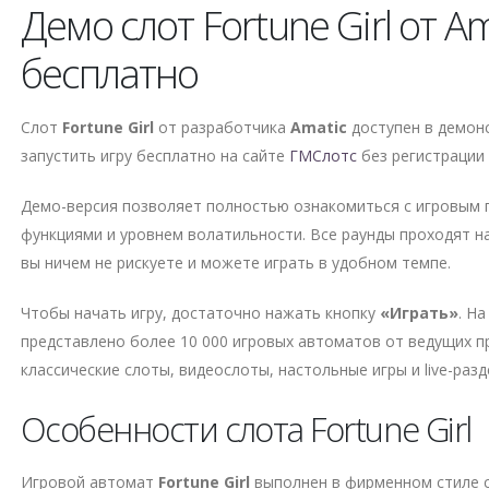
Демо слот Fortune Girl от A
бесплатно
Слот
Fortune Girl
от разработчика
Amatic
доступен в демон
запустить игру бесплатно на сайте
ГМСлотс
без регистрации 
Демо-версия позволяет полностью ознакомиться с игровым 
функциями и уровнем волатильности. Все раунды проходят н
вы ничем не рискуете и можете играть в удобном темпе.
Чтобы начать игру, достаточно нажать кнопку
«Играть»
. Н
представлено более 10 000 игровых автоматов от ведущих п
классические слоты, видеослоты, настольные игры и live-разд
Особенности слота Fortune Girl
Игровой автомат
Fortune Girl
выполнен в фирменном стиле 