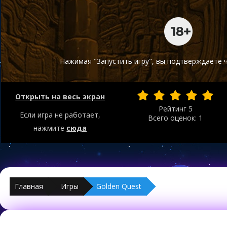
Нажимая "Запустить игру", вы подтверждаете ч
Открыть на весь экран
Рейтинг
5
Если игра не работает,
Всего оценок:
1
нажмите
сюда
Главная
Игры
Golden Quest