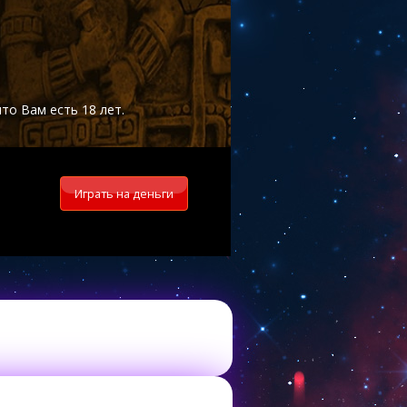
то Вам есть 18 лет.
Играть на деньги