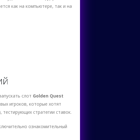
ется как на компьютере, так и на
ий
запускать слот
Golden Quest
овых игроков, которые хотят
, тестирующих стратегии ставок.
сключительно ознакомительный