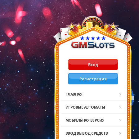
Вход
Регистрация
ГЛАВНАЯ
ИГРОВЫЕ АВТОМАТЫ
МОБИЛЬНАЯ ВЕРСИЯ
ВВОД ВЫВОД СРЕДСТВ