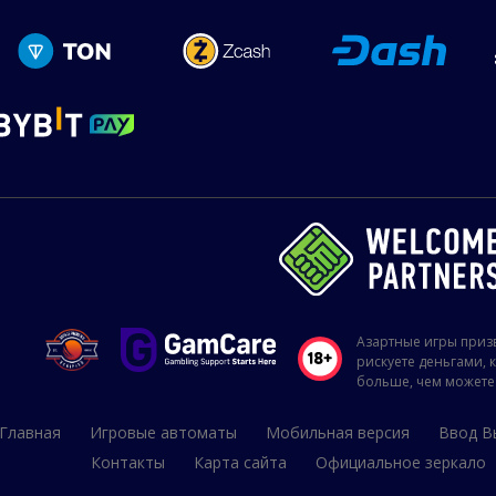
Азартные игры призв
рискуете деньгами, к
больше, чем можете 
Главная
Игровые автоматы
Мобильная версия
Ввод В
Контакты
Карта сайта
Официальное зеркало