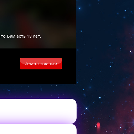
то Вам есть 18 лет.
Играть на деньги