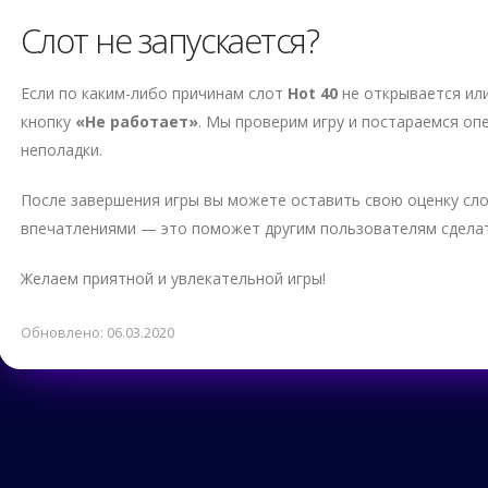
Слот не запускается?
Если по каким-либо причинам слот
Hot 40
не открывается ил
кнопку
«Не работает»
. Мы проверим игру и постараемся оп
неполадки.
После завершения игры вы можете оставить свою оценку сл
впечатлениями — это поможет другим пользователям сдела
Желаем приятной и увлекательной игры!
Обновлено:
06.03.2020