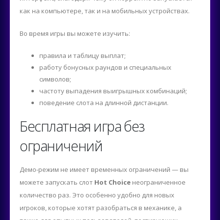
как на компьютере, так и на мобильных устройствах.
Во время игры вы можете изучить:
правила и таблицу выплат;
работу бонусных раундов и специальных
символов;
частоту выпадения выигрышных комбинаций;
поведение слота на длинной дистанции.
Бесплатная игра без
ограничений
Демо-режим не имеет временных ограничений — вы
можете запускать слот
Hot Choice
неограниченное
количество раз. Это особенно удобно для новых
игроков, которые хотят разобраться в механике, а