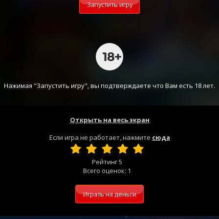
Запустить игру
Нажимая "Запустить игру", вы подтверждаете что Вам есть 18 лет.
Открыть на весь экран
Если игра не работает, нажмите
сюда
Рейтинг
5
Всего оценок:
1
Играть на деньги