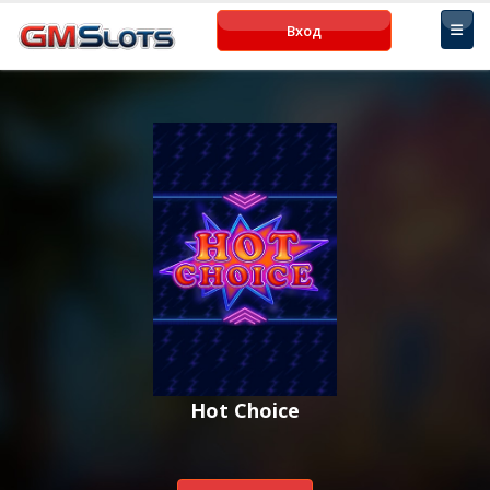
Вход
Hot Choice