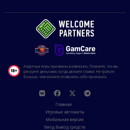
Азартные игры призваны развлекать. Помните, что вы
рискуете деньгами, когда делаете ставки. Не тратьте
больше, чем можете позволить себе проиграть.
Главная
Игровые автоматы
Мобильная версия
Ввод Вывод средств