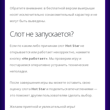
Обратите внимание: в бесплатной версии выигрыши
носят исключительно ознакомительный характер и не
могут быть выведены.
Слот не запускается?
Если по каким-либо причинам слот
Hot Star
не
открывается или работает некорректно, нажмите
кнопку
«Не работает»
. Мы проверим игру и
постараемся оперативно устранить технические
неполадки.
После завершения игры вы можете оставить свою
оценку слота
Hot Star
и поделиться впечатлениями —
это поможет другим пользователям сделать выбор.
Желаем приятной и увлекательной игры!