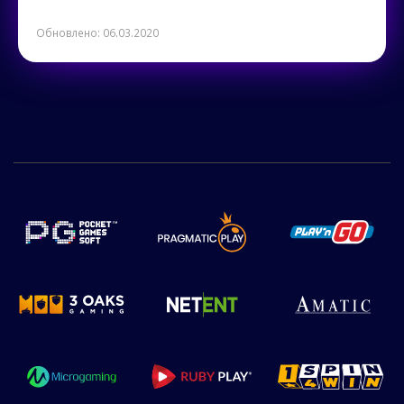
Обновлено:
06.03.2020