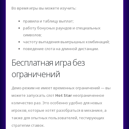
Во время игры вы можете изучить:
правила и таблицу выплат;
работу бонусных раундов и специальных
символов;
частоту выпадения выигрышных комбинаций;
поведение слота на длинной дистанции.
Бесплатная игра без
ограничений
Демо-режим не имеет временных ограничений — вы
можете запускать слот
Hot Star
неограниченное
количество раз. Это особенно удобно для новых
игроков, которые хотят разобраться в механике, а
также для опытных пользователей, тестирующих
стратегии ставок.