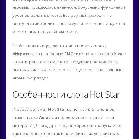
игровым процессом, механикой, бонусными функциями и
уровнем волатильности. Все раунды проходят на
виртуальные кредиты, поэтому вы ничем не рискуете и
можете играть в удобном темпе.
Чтобы начать игру, достаточно нажать кнопку
«Играть»
. На платформе
ГМСлотс
представлено более
10 000 игровых автоматов от ведущих провайдеров,
включая классические слоты, видеослоты, настольные
игры и live-раздел.
Особенности слота Hot Star
Игровой автомат
Hot Star
выполнен в фирменном
стиле студии
Amatic
и поддерживает адаптивный
интерфейс, благодаря чему он корректно запускается
как на компьютере, так и на мобильных устройствах.