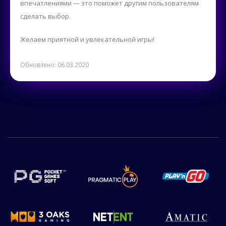
впечатлениями — это поможет другим пользователям
сделать выбор.
Желаем приятной и увлекательной игры!
Обновлено:
06.03.2020