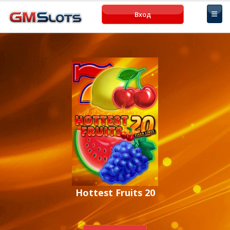
Вход
Hottest Fruits 20