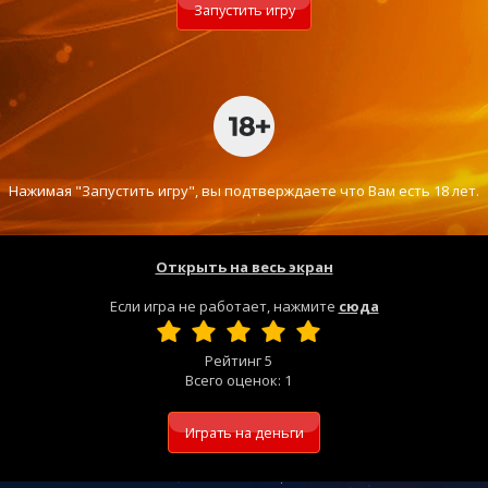
Запустить игру
Нажимая "Запустить игру", вы подтверждаете что Вам есть 18 лет.
Открыть на весь экран
Если игра не работает, нажмите
сюда
Рейтинг
5
Всего оценок:
1
Играть на деньги