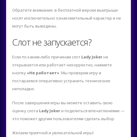
Обратите внимание: в бесплатной версии выигрыши
носят исключительно ознакомительный характер и не
могут быть выведены.
Слот не запускается?
Если по каким-либо причинам слот
Lady Joker
не
открывается или работает некорректно, нажмите
кнопку
«Не работает»
. Мы проверим игру и
постараемся оперативно устранить технические
неполадки.
После завершения игры вы можете оставить свою
оценку слота
Lady Joker
и поделиться впечатлениями —
это поможет другим пользователям сделать выбор.
Желаем приятной и увлекательной игры!