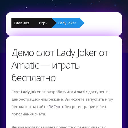
Главная
Игры
Lady Joker
Демо слот Lady Joker от
Amatic — играть
бесплатно
Слот
Lady Joker
от разработчика
Amatic
доступен в
демонстрационном режиме. Вы можете запустить игру
бесплатно на сайте
ГМСлотс
без регистрации и без
пополнения счёта.
Демо-версия позволяет полностью ознакомиться с