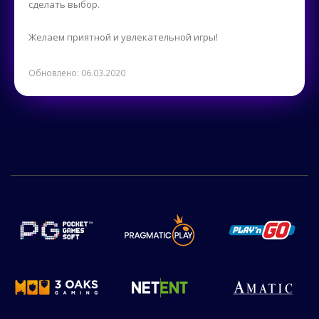
сделать выбор.
Желаем приятной и увлекательной игры!
Обновлено:
06.03.2020