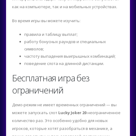
как на компьютере, так и на мобильных устройствах.
Во время игры вы можете изучить:
правила и таблицу выплат;
работу бонусных раундов и специальных
символов;
частоту выпадения выигрышных комбинаций;
поведение слота на длинной дистанции.
Бесплатная игра без
ограничений
Демо-режим не имеет временных ограничений — вы
можете запускать слот
Lucky Joker 20
неограниченное
количество раз. Это особенно удобно для новых
игроков, которые хотят разобраться в механике, а