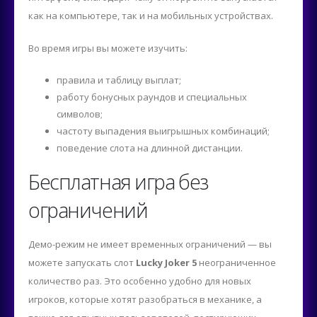
как на компьютере, так и на мобильных устройствах.
Во время игры вы можете изучить:
правила и таблицу выплат;
работу бонусных раундов и специальных
символов;
частоту выпадения выигрышных комбинаций;
поведение слота на длинной дистанции.
Бесплатная игра без
ограничений
Демо-режим не имеет временных ограничений — вы
можете запускать слот
Lucky Joker 5
неограниченное
количество раз. Это особенно удобно для новых
игроков, которые хотят разобраться в механике, а