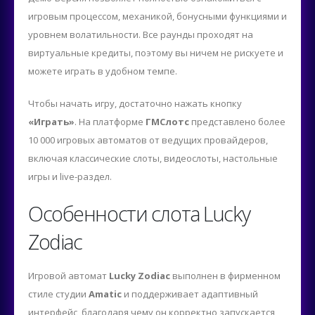
игровым процессом, механикой, бонусными функциями и
уровнем волатильности. Все раунды проходят на
виртуальные кредиты, поэтому вы ничем не рискуете и
можете играть в удобном темпе.
Чтобы начать игру, достаточно нажать кнопку
«Играть»
. На платформе
ГМСлотс
представлено более
10 000 игровых автоматов от ведущих провайдеров,
включая классические слоты, видеослоты, настольные
игры и live-раздел.
Особенности слота Lucky
Zodiac
Игровой автомат
Lucky Zodiac
выполнен в фирменном
стиле студии
Amatic
и поддерживает адаптивный
интерфейс, благодаря чему он корректно запускается