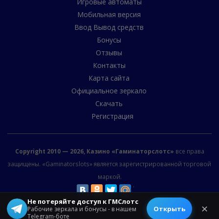
Игровые автоматы
Мобильная версия
Ввод Вывод средств
Бонусы
Отзывы
Контакты
Карта сайта
Официальное зеркало
Скачать
Регистрация
Copyright 2010 — 2026, Казино «Гаминаторслотс»
все права
защищены. «Gaminatorslots» является зарегистрированной торговой
маркой.
Не потеряйте доступ к ГМСлотс
© 2026 All rights reserved.
✕
Открыть
Рабочие зеркала и бонусы - в нашем
Telegram-боте