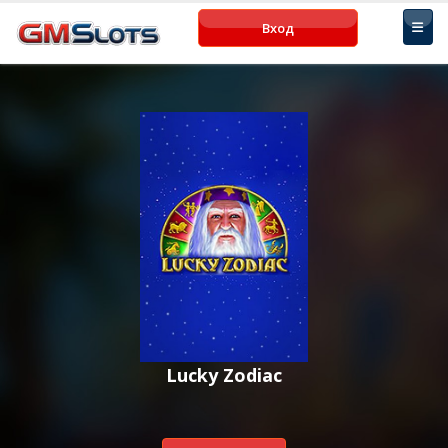
Вход
Lucky Zodiac