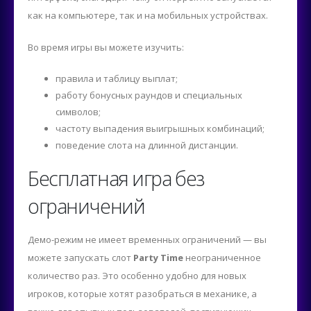
как на компьютере, так и на мобильных устройствах.
Во время игры вы можете изучить:
правила и таблицу выплат;
работу бонусных раундов и специальных
символов;
частоту выпадения выигрышных комбинаций;
поведение слота на длинной дистанции.
Бесплатная игра без
ограничений
Демо-режим не имеет временных ограничений — вы
можете запускать слот
Party Time
неограниченное
количество раз. Это особенно удобно для новых
игроков, которые хотят разобраться в механике, а