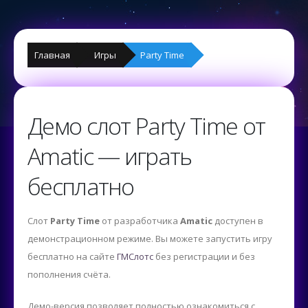
Главная
Игры
Party Time
Демо слот Party Time от
Amatic — играть
бесплатно
Слот
Party Time
от разработчика
Amatic
доступен в
демонстрационном режиме. Вы можете запустить игру
бесплатно на сайте
ГМСлотс
без регистрации и без
пополнения счёта.
Демо-версия позволяет полностью ознакомиться с