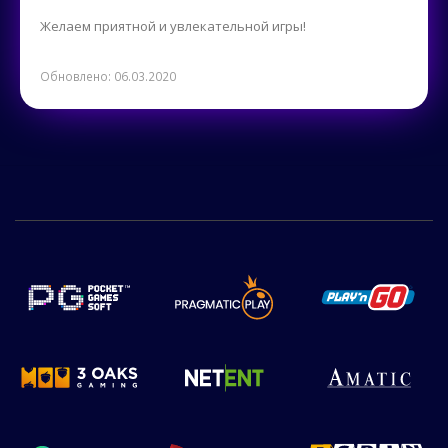
Желаем приятной и увлекательной игры!
Обновлено:
06.03.2020