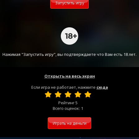
Запустить игру
Нажимая "Запустить игру", вы подтверждаете что Вам есть 18 лет.
Открыть на весь экран
Если игра не работает, нажмите
сюда
Рейтинг
5
Всего оценок:
1
Играть на деньги