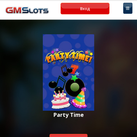
Вход
Party Time