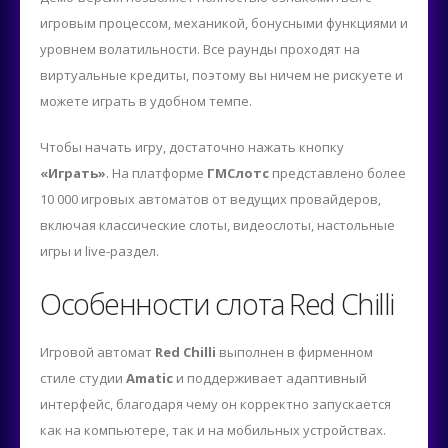
игровым процессом, механикой, бонусными функциями и
уровнем волатильности. Все раунды проходят на
виртуальные кредиты, поэтому вы ничем не рискуете и
можете играть в удобном темпе.
Чтобы начать игру, достаточно нажать кнопку
«Играть»
. На платформе
ГМСлотс
представлено более
10 000 игровых автоматов от ведущих провайдеров,
включая классические слоты, видеослоты, настольные
игры и live-раздел.
Особенности слота Red Chilli
Игровой автомат
Red Chilli
выполнен в фирменном
стиле студии
Amatic
и поддерживает адаптивный
интерфейс, благодаря чему он корректно запускается
как на компьютере, так и на мобильных устройствах.