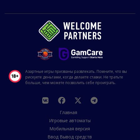
Азартные игры призваны развлекать. Помните, что вы
рискуете деньгами, когда делаете ставки. Не тратьте
больше, чем можете позволить себе проиграть.
Главная
Игровые автоматы
Мобильная версия
Ввод Вывод средств