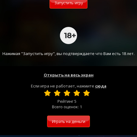
Запустить игру
Нажимая "Запустить игру", вы подтверждаете что Вам есть 18 лет.
Открыть на весь экран
Если игра не работает, нажмите
сюда
Рейтинг
5
Всего оценок:
1
Играть на деньги