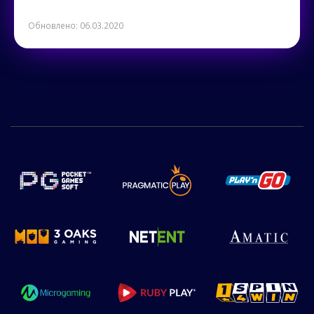
Обновлено:
06.03.2020