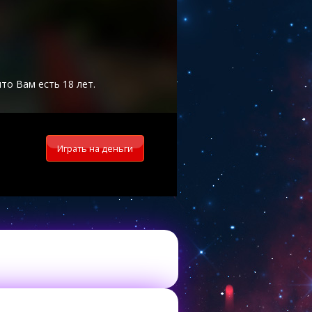
то Вам есть 18 лет.
Играть на деньги