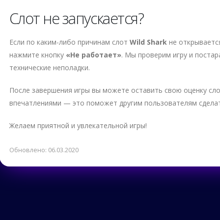
Слот не запускается?
Если по каким-либо причинам слот
Wild Shark
не открывается
нажмите кнопку
«Не работает»
. Мы проверим игру и поста
технические неполадки.
После завершения игры вы можете оставить свою оценку сл
впечатлениями — это поможет другим пользователям сдела
Желаем приятной и увлекательной игры!
Обновлено:
06.03.2020