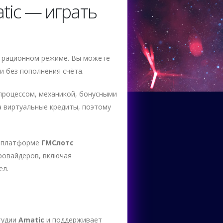
atic — играть
трационном режиме. Вы можете
и без пополнения счёта.
процессом, механикой, бонусными
а виртуальные кредиты, поэтому
а платформе
ГМСлотс
ровайдеров, включая
ел.
тудии
Amatic
и поддерживает