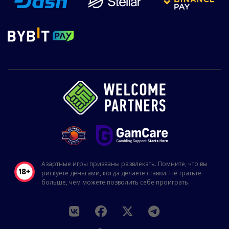
Азартные игры призваны развлекать. Помните, что вы
рискуете деньгами, когда делаете ставки. Не тратьте
больше, чем можете позволить себе проиграть.