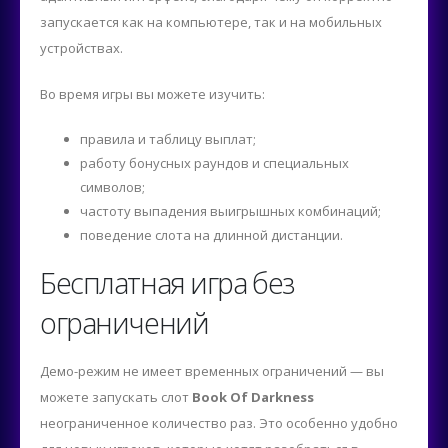
запускается как на компьютере, так и на мобильных
устройствах.
Во время игры вы можете изучить:
правила и таблицу выплат;
работу бонусных раундов и специальных
символов;
частоту выпадения выигрышных комбинаций;
поведение слота на длинной дистанции.
Бесплатная игра без
ограничений
Демо-режим не имеет временных ограничений — вы
можете запускать слот
Book Of Darkness
неограниченное количество раз. Это особенно удобно