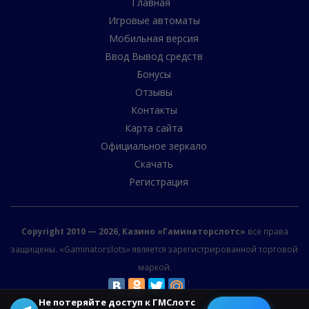
Главная
Игровые автоматы
Мобильная версия
Ввод Вывод средств
Бонусы
Отзывы
Контакты
Карта сайта
Официальное зеркало
Скачать
Регистрация
Copyright 2010 — 2026, Казино «Гаминаторслотс»
все права
защищены. «Gaminatorslots» является зарегистрированной торговой
маркой.
Не потеряйте доступ к ГМСлотс
© 2026 All rights reserved.