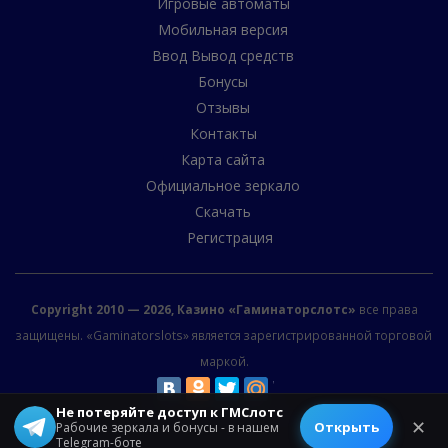
Игровые автоматы
Мобильная версия
Ввод Вывод средств
Бонусы
Отзывы
Контакты
Карта сайта
Официальное зеркало
Скачать
Регистрация
Copyright 2010 — 2026, Казино «Гаминаторслотс»
все права
защищены. «Gaminatorslots» является зарегистрированной торговой
маркой.
Не потеряйте доступ к ГМСлотс
© 2026 All rights reserved.
✕
Открыть
Рабочие зеркала и бонусы - в нашем
Telegram-боте