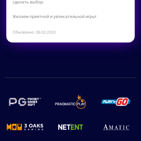
сделать выбор.
Желаем приятной и увлекательной игры!
Обновлено:
06.03.2020