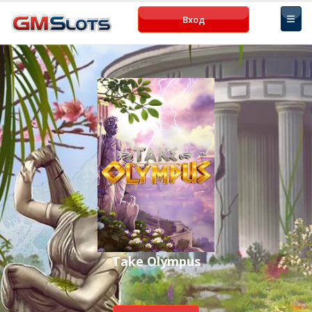
Вход
Take Olympus