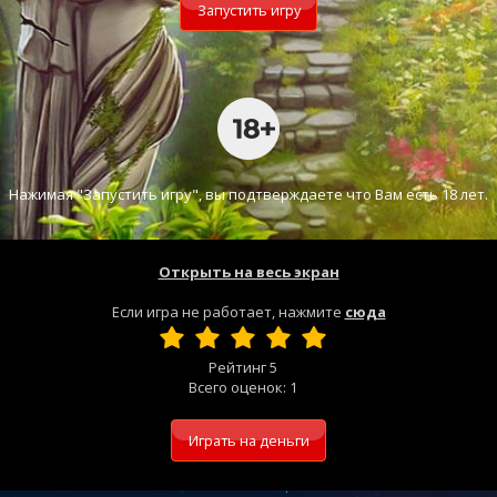
Запустить игру
Нажимая "Запустить игру", вы подтверждаете что Вам есть 18 лет.
Открыть на весь экран
Если игра не работает, нажмите
сюда
Рейтинг
5
Всего оценок:
1
Играть на деньги