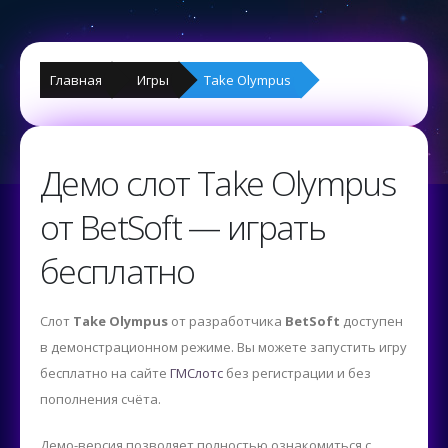
Главная
Игры
Take Olympus
Демо слот Take Olympus
от BetSoft — играть
бесплатно
Слот
Take Olympus
от разработчика
BetSoft
доступен
в демонстрационном режиме. Вы можете запустить игру
бесплатно на сайте
ГМСлотс
без регистрации и без
пополнения счёта.
Демо-версия позволяет полностью ознакомиться с