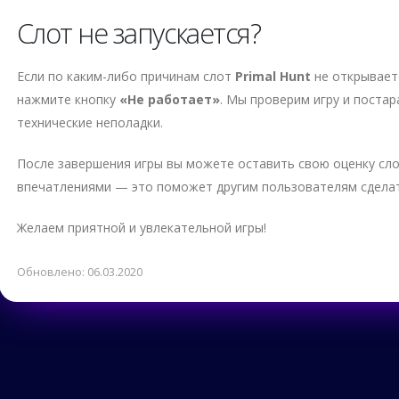
Слот не запускается?
Если по каким-либо причинам слот
Primal Hunt
не открывает
нажмите кнопку
«Не работает»
. Мы проверим игру и поста
технические неполадки.
После завершения игры вы можете оставить свою оценку сл
впечатлениями — это поможет другим пользователям сдела
Желаем приятной и увлекательной игры!
Обновлено:
06.03.2020