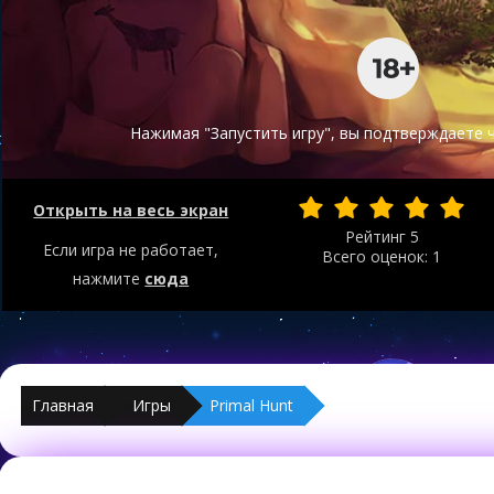
Нажимая "Запустить игру", вы подтверждаете ч
Открыть на весь экран
Рейтинг
5
Если игра не работает,
Всего оценок:
1
нажмите
сюда
Главная
Игры
Primal Hunt