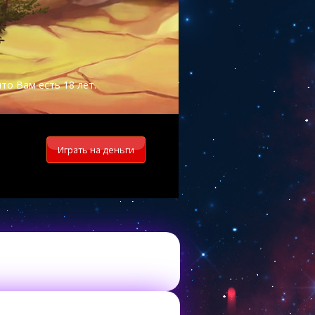
то Вам есть 18 лет.
Играть на деньги