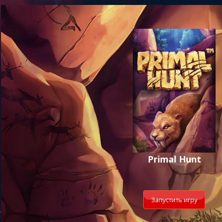
Primal Hunt
Запустить игру