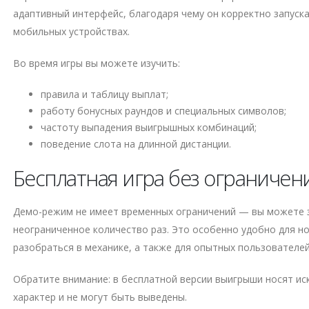
адаптивный интерфейс, благодаря чему он корректно запуска
мобильных устройствах.
Во время игры вы можете изучить:
правила и таблицу выплат;
работу бонусных раундов и специальных символов;
частоту выпадения выигрышных комбинаций;
поведение слота на длинной дистанции.
Бесплатная игра без ограничен
Демо-режим не имеет временных ограничений — вы можете 
неограниченное количество раз. Это особенно удобно для н
разобраться в механике, а также для опытных пользователей
Обратите внимание: в бесплатной версии выигрыши носят и
характер и не могут быть выведены.