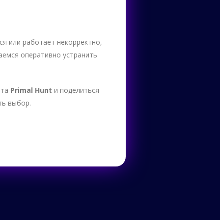
ся или работает некорректно,
раемся оперативно устранить
ота
Primal Hunt
и поделиться
ть выбор.