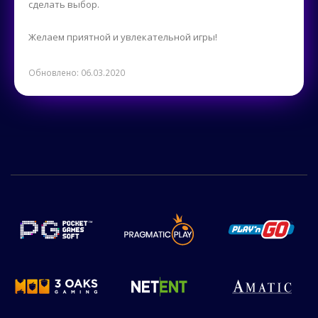
сделать выбор.
Желаем приятной и увлекательной игры!
Обновлено:
06.03.2020