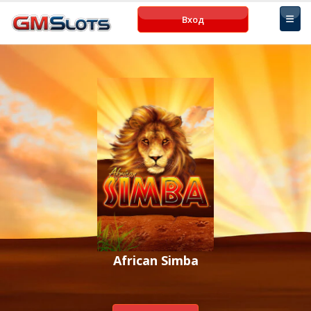
Вход
African Simba