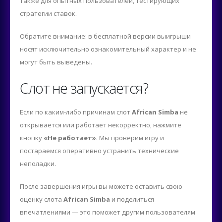
также для опытных пользователей, тестирующих
стратегии ставок.
Обратите внимание: в бесплатной версии выигрыши
носят исключительно ознакомительный характер и не
могут быть выведены.
Слот не запускается?
Если по каким-либо причинам слот
African Simba
не
открывается или работает некорректно, нажмите
кнопку
«Не работает»
. Мы проверим игру и
постараемся оперативно устранить технические
неполадки.
После завершения игры вы можете оставить свою
оценку слота
African Simba
и поделиться
впечатлениями — это поможет другим пользователям