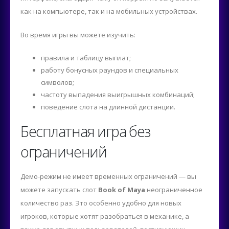
как на компьютере, так и на мобильных устройствах.
Во время игры вы можете изучить:
правила и таблицу выплат;
работу бонусных раундов и специальных
символов;
частоту выпадения выигрышных комбинаций;
поведение слота на длинной дистанции.
Бесплатная игра без
ограничений
Демо-режим не имеет временных ограничений — вы
можете запускать слот
Book of Maya
неограниченное
количество раз. Это особенно удобно для новых
игроков, которые хотят разобраться в механике, а