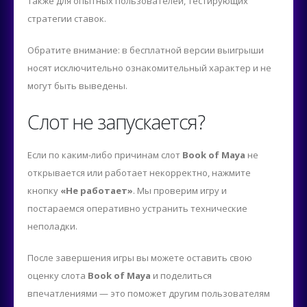
также для опытных пользователей, тестирующих
стратегии ставок.
Обратите внимание: в бесплатной версии выигрыши
носят исключительно ознакомительный характер и не
могут быть выведены.
Слот не запускается?
Если по каким-либо причинам слот
Book of Maya
не
открывается или работает некорректно, нажмите
кнопку
«Не работает»
. Мы проверим игру и
постараемся оперативно устранить технические
неполадки.
После завершения игры вы можете оставить свою
оценку слота
Book of Maya
и поделиться
впечатлениями — это поможет другим пользователям