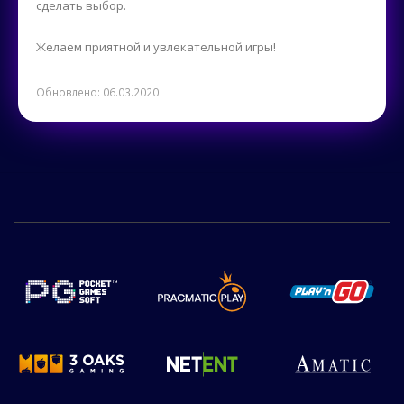
сделать выбор.
Желаем приятной и увлекательной игры!
Обновлено:
06.03.2020