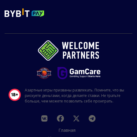
Азартные игры призваны развлекать. Помните, что вы
рискуете деньгами, когда делаете ставки. Не тратьте
больше, чем можете позволить себе проиграть.
Главная