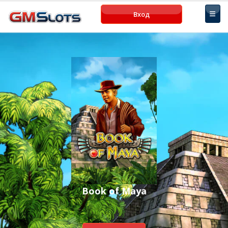
Вход
Book of Maya