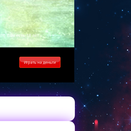
то Вам есть 18 лет.
Играть на деньги