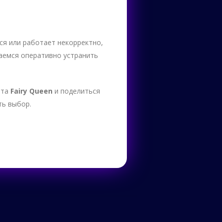
ся или работает некорректно,
раемся оперативно устранить
ота
Fairy Queen
и поделиться
ть выбор.