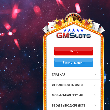
Вход
Регистрация
ГЛАВНАЯ
ИГРОВЫЕ АВТОМАТЫ
МОБИЛЬНАЯ ВЕРСИЯ
ВВОД ВЫВОД СРЕДСТВ