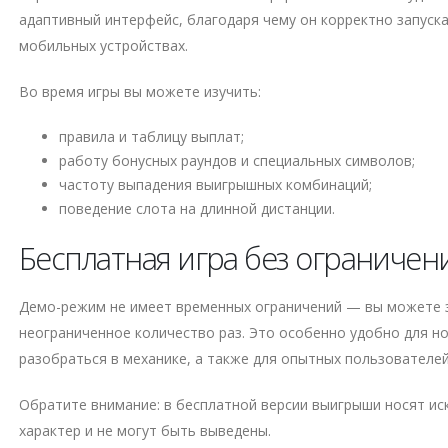
адаптивный интерфейс, благодаря чему он корректно запуска
мобильных устройствах.
Во время игры вы можете изучить:
правила и таблицу выплат;
работу бонусных раундов и специальных символов;
частоту выпадения выигрышных комбинаций;
поведение слота на длинной дистанции.
Бесплатная игра без ограничен
Демо-режим не имеет временных ограничений — вы можете 
неограниченное количество раз. Это особенно удобно для н
разобраться в механике, а также для опытных пользователей
Обратите внимание: в бесплатной версии выигрыши носят и
характер и не могут быть выведены.