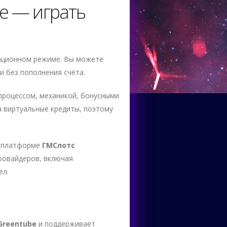
be — играть
ационном режиме. Вы можете
и без пополнения счёта.
процессом, механикой, бонусными
а виртуальные кредиты, поэтому
а платформе
ГМСлотс
ровайдеров, включая
ел.
Greentube
и поддерживает