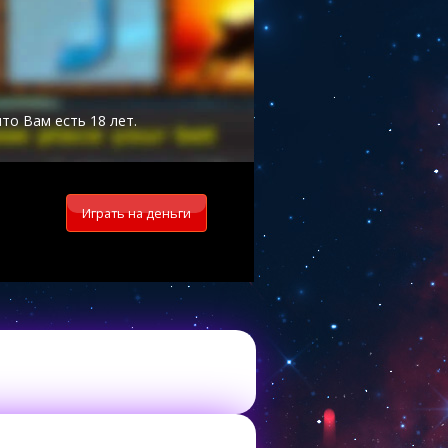
то Вам есть 18 лет.
Играть на деньги