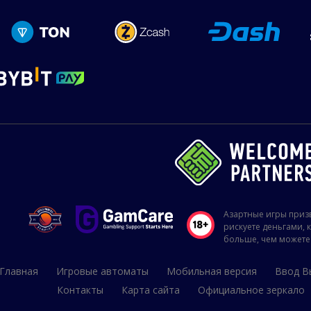
Азартные игры призв
рискуете деньгами, к
больше, чем можете 
Главная
Игровые автоматы
Мобильная версия
Ввод В
Контакты
Карта сайта
Официальное зеркало