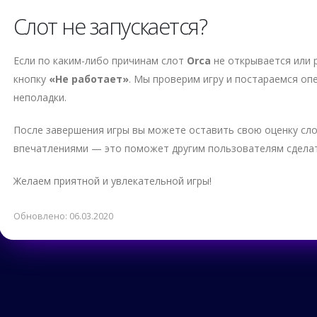
Слот не запускается?
Если по каким-либо причинам слот
Orca
не открывается или 
кнопку
«Не работает»
. Мы проверим игру и постараемся оп
неполадки.
После завершения игры вы можете оставить свою оценку сл
впечатлениями — это поможет другим пользователям сдела
Желаем приятной и увлекательной игры!
Обновлено:
06.03.2020