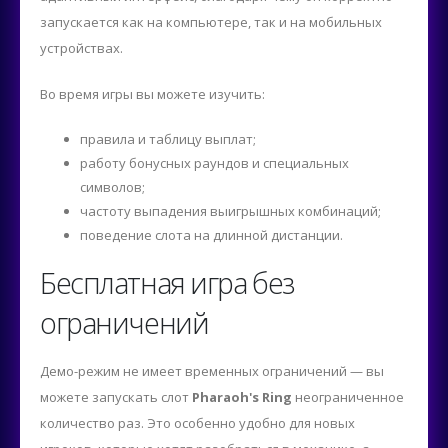
запускается как на компьютере, так и на мобильных
устройствах.
Во время игры вы можете изучить:
правила и таблицу выплат;
работу бонусных раундов и специальных
символов;
частоту выпадения выигрышных комбинаций;
поведение слота на длинной дистанции.
Бесплатная игра без
ограничений
Демо-режим не имеет временных ограничений — вы
можете запускать слот
Pharaoh's Ring
неограниченное
количество раз. Это особенно удобно для новых