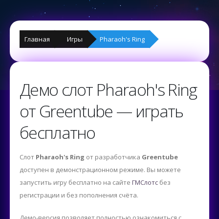
Главная
Игры
Pharaoh's Ring
Демо слот Pharaoh's Ring
от Greentube — играть
бесплатно
Слот
Pharaoh's Ring
от разработчика
Greentube
доступен в демонстрационном режиме. Вы можете
запустить игру бесплатно на сайте
ГМСлотс
без
регистрации и без пополнения счёта.
Демо-версия позволяет полностью ознакомиться с