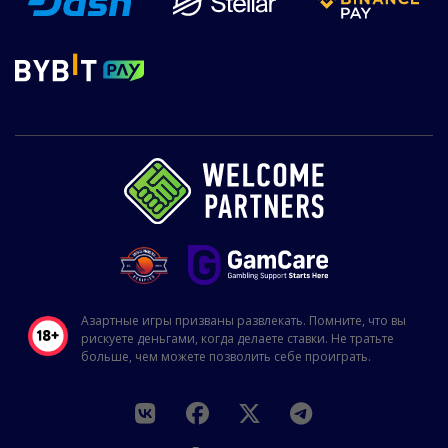
Азартные игры призваны развлекать. Помните, что вы
рискуете деньгами, когда делаете ставки. Не тратьте
больше, чем можете позволить себе проиграть.