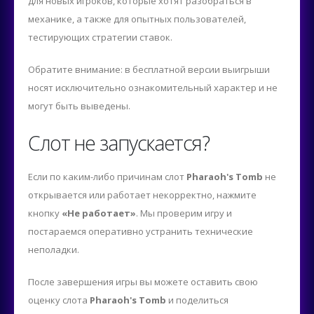
для новых игроков, которые хотят разобраться в
механике, а также для опытных пользователей,
тестирующих стратегии ставок.
Обратите внимание: в бесплатной версии выигрыши
носят исключительно ознакомительный характер и не
могут быть выведены.
Слот не запускается?
Если по каким-либо причинам слот
Pharaoh's Tomb
не
открывается или работает некорректно, нажмите
кнопку
«Не работает»
. Мы проверим игру и
постараемся оперативно устранить технические
неполадки.
После завершения игры вы можете оставить свою
оценку слота
Pharaoh's Tomb
и поделиться