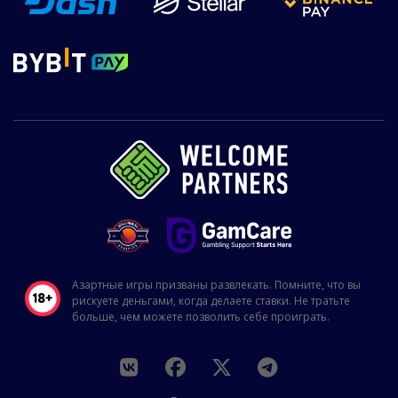
Азартные игры призваны развлекать. Помните, что вы
рискуете деньгами, когда делаете ставки. Не тратьте
больше, чем можете позволить себе проиграть.