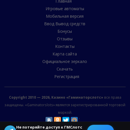
Главная
Игровые автоматы
Мобильная версия
Ввод Вывод средств
Бонусы
Отзывы
Контакты
Карта сайта
Официальное зеркало
Скачать
Регистрация
Copyright 2010 — 2026, Казино «Гаминаторслотс»
все права
защищены. «Gaminatorslots» является зарегистрированной торговой
маркой.
Не потеряйте доступ к ГМСлотс
© 2026 All rights reserved.