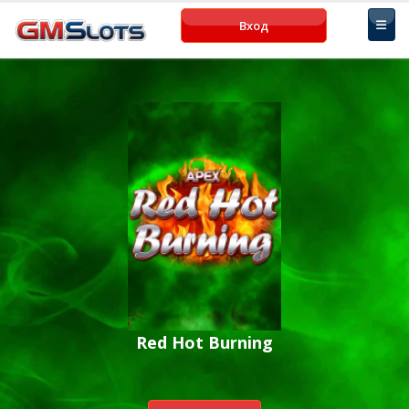
Вход
Red Hot Burning