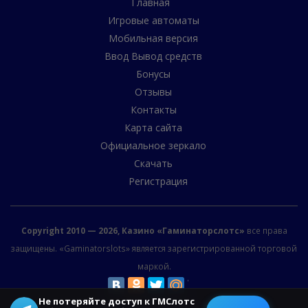
Главная
Игровые автоматы
Мобильная версия
Ввод Вывод средств
Бонусы
Отзывы
Контакты
Карта сайта
Официальное зеркало
Скачать
Регистрация
Copyright 2010 — 2026, Казино «Гаминаторслотс»
все права
защищены. «Gaminatorslots» является зарегистрированной торговой
маркой.
Не потеряйте доступ к ГМСлотс
© 2026 All rights reserved.