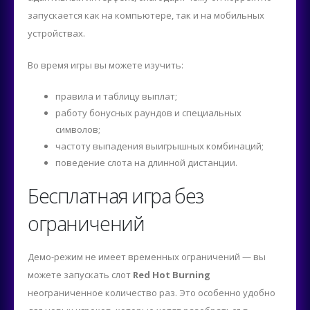
запускается как на компьютере, так и на мобильных
устройствах.
Во время игры вы можете изучить:
правила и таблицу выплат;
работу бонусных раундов и специальных
символов;
частоту выпадения выигрышных комбинаций;
поведение слота на длинной дистанции.
Бесплатная игра без
ограничений
Демо-режим не имеет временных ограничений — вы
можете запускать слот
Red Hot Burning
неограниченное количество раз. Это особенно удобно