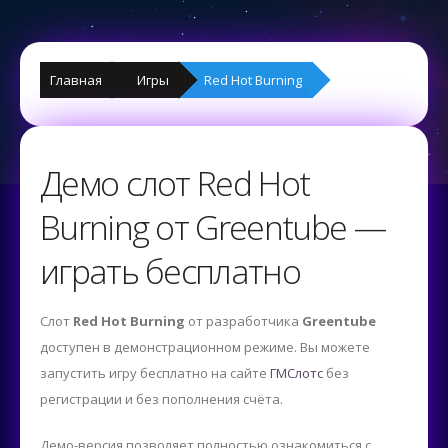
Главная
Игры
Red Hot Burning
Демо слот Red Hot
Burning от Greentube —
играть бесплатно
Слот
Red Hot Burning
от разработчика
Greentube
доступен в демонстрационном режиме. Вы можете
запустить игру бесплатно на сайте
ГМСлотс
без
регистрации и без пополнения счёта.
Демо-версия позволяет полностью ознакомиться с