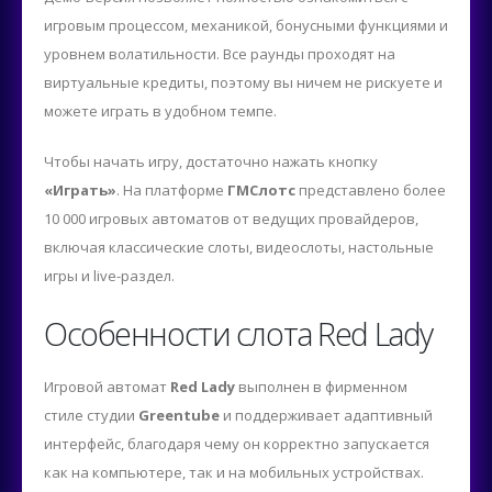
игровым процессом, механикой, бонусными функциями и
уровнем волатильности. Все раунды проходят на
виртуальные кредиты, поэтому вы ничем не рискуете и
можете играть в удобном темпе.
Чтобы начать игру, достаточно нажать кнопку
«Играть»
. На платформе
ГМСлотс
представлено более
10 000 игровых автоматов от ведущих провайдеров,
включая классические слоты, видеослоты, настольные
игры и live-раздел.
Особенности слота Red Lady
Игровой автомат
Red Lady
выполнен в фирменном
стиле студии
Greentube
и поддерживает адаптивный
интерфейс, благодаря чему он корректно запускается
как на компьютере, так и на мобильных устройствах.