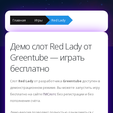
Главная
Игры
Red Lady
Демо слот Red Lady от
Greentube — играть
бесплатно
Слот
Red Lady
от разработчика
Greentube
доступен в
демонстрационном режиме. Вы можете запустить игру
бесплатно на сайте
ГМСлотс
без регистрации и без
пополнения счёта.
Демо-версия позволяет полностью ознакомиться с