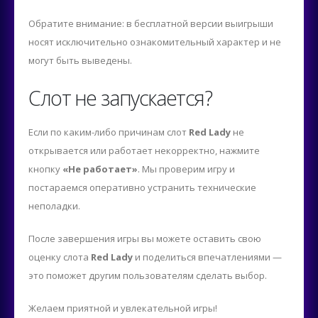
Обратите внимание: в бесплатной версии выигрыши
носят исключительно ознакомительный характер и не
могут быть выведены.
Слот не запускается?
Если по каким-либо причинам слот
Red Lady
не
открывается или работает некорректно, нажмите
кнопку
«Не работает»
. Мы проверим игру и
постараемся оперативно устранить технические
неполадки.
После завершения игры вы можете оставить свою
оценку слота
Red Lady
и поделиться впечатлениями —
это поможет другим пользователям сделать выбор.
Желаем приятной и увлекательной игры!