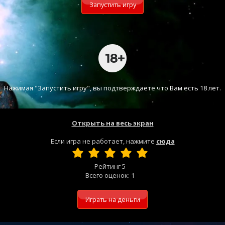
Запустить игру
Нажимая "Запустить игру", вы подтверждаете что Вам есть 18 лет.
Открыть на весь экран
Если игра не работает, нажмите
сюда
Рейтинг
5
Всего оценок:
1
Играть на деньги