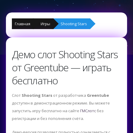
Главная
Игры
Shooting Stars
Демо слот Shooting Stars
от Greentube — играть
бесплатно
Слот
Shooting Stars
от разработчика
Greentube
доступен в демонстрационном режиме. Вы можете
запустить игру бесплатно на сайте
ГМСлотс
без
регистрации и без пополнения счёта.
Демо-версия позволяет полностью ознакомиться с