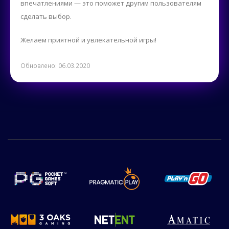
впечатлениями — это поможет другим пользователям
сделать выбор.
Желаем приятной и увлекательной игры!
Обновлено:
06.03.2020