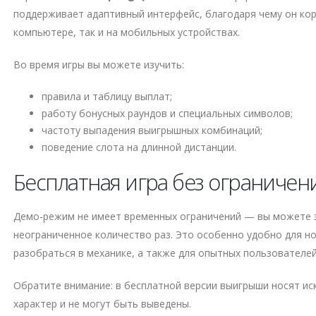
поддерживает адаптивный интерфейс, благодаря чему он кор
компьютере, так и на мобильных устройствах.
Во время игры вы можете изучить:
правила и таблицу выплат;
работу бонусных раундов и специальных символов;
частоту выпадения выигрышных комбинаций;
поведение слота на длинной дистанции.
Бесплатная игра без ограничен
Демо-режим не имеет временных ограничений — вы можете 
неограниченное количество раз. Это особенно удобно для н
разобраться в механике, а также для опытных пользователей
Обратите внимание: в бесплатной версии выигрыши носят и
характер и не могут быть выведены.