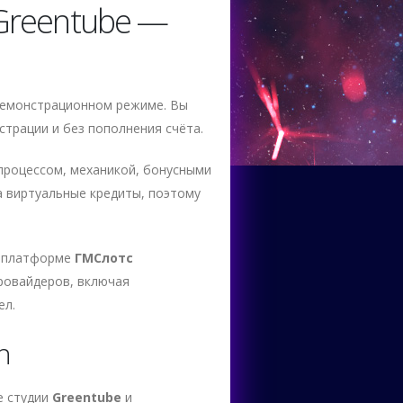
 Greentube —
демонстрационном режиме. Вы
страции и без пополнения счёта.
процессом, механикой, бонусными
а виртуальные кредиты, поэтому
а платформе
ГМСлотс
ровайдеров, включая
ел.
n
е студии
Greentube
и