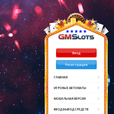
Вход
Регистрация
ГЛАВНАЯ
ИГРОВЫЕ АВТОМАТЫ
МОБИЛЬНАЯ ВЕРСИЯ
ВВОД ВЫВОД СРЕДСТВ