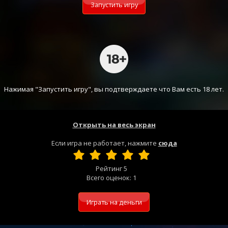
Запустить игру
Нажимая "Запустить игру", вы подтверждаете что Вам есть 18 лет.
Открыть на весь экран
Если игра не работает, нажмите
сюда
Рейтинг
5
Всего оценок:
1
Играть на деньги