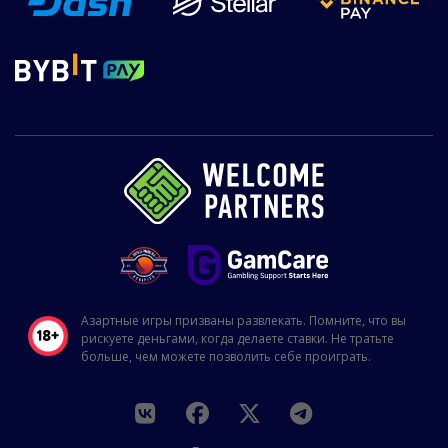
Азартные игры призваны развлекать. Помните, что вы
рискуете деньгами, когда делаете ставки. Не тратьте
больше, чем можете позволить себе проиграть.