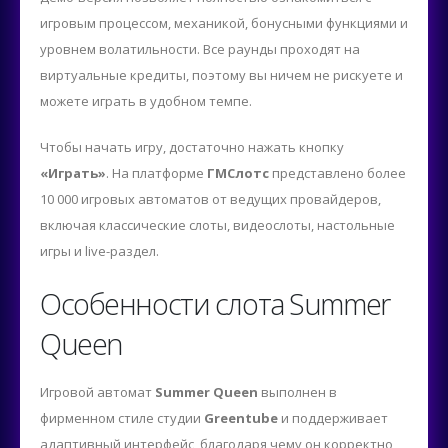
игровым процессом, механикой, бонусными функциями и
уровнем волатильности. Все раунды проходят на
виртуальные кредиты, поэтому вы ничем не рискуете и
можете играть в удобном темпе.
Чтобы начать игру, достаточно нажать кнопку
«Играть»
. На платформе
ГМСлотс
представлено более
10 000 игровых автоматов от ведущих провайдеров,
включая классические слоты, видеослоты, настольные
игры и live-раздел.
Особенности слота Summer
Queen
Игровой автомат
Summer Queen
выполнен в
фирменном стиле студии
Greentube
и поддерживает
адаптивный интерфейс, благодаря чему он корректно