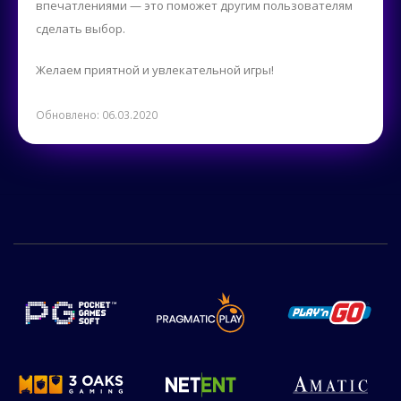
впечатлениями — это поможет другим пользователям
сделать выбор.
Желаем приятной и увлекательной игры!
Обновлено:
06.03.2020