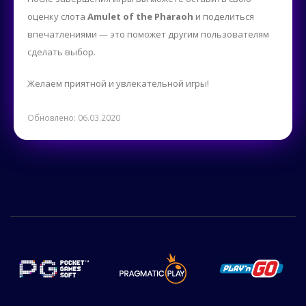
оценку слота
Amulet of the Pharaoh
и поделиться
впечатлениями — это поможет другим пользователям
сделать выбор.
Желаем приятной и увлекательной игры!
Обновлено:
06.03.2020