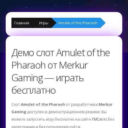
Главная
Игры
Amulet of the Pharaoh
Демо слот Amulet of the
Pharaoh от Merkur
Gaming — играть
бесплатно
Слот
Amulet of the Pharaoh
от разработчика
Merkur
Gaming
доступен в демонстрационном режиме. Вы
можете запустить игру бесплатно на сайте
ГМСлотс
без
регистрации и без пополнения счёта.