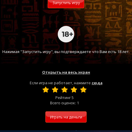
Запустить игру
Нажимая "Запустить игру", вы подтверждаете что Вам есть 18 лет.
Открыть на весь экран
Если игра не работает, нажмите
сюда
Рейтинг
5
Всего оценок:
1
Играть на деньги