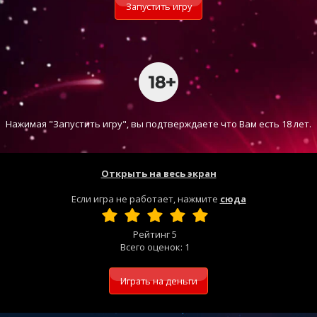
Запустить игру
Нажимая "Запустить игру", вы подтверждаете что Вам есть 18 лет.
Открыть на весь экран
Если игра не работает, нажмите
сюда
Рейтинг
5
Всего оценок:
1
Играть на деньги