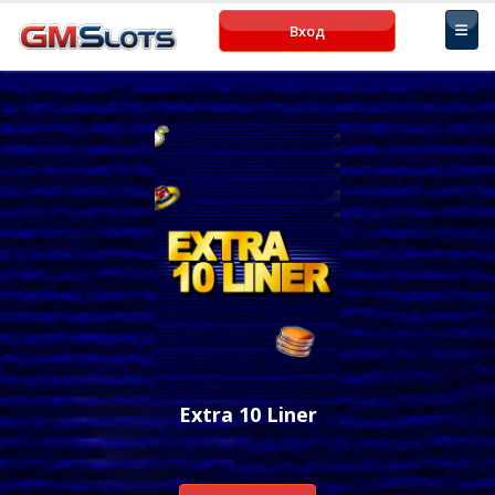
Вход
Extra 10 Liner