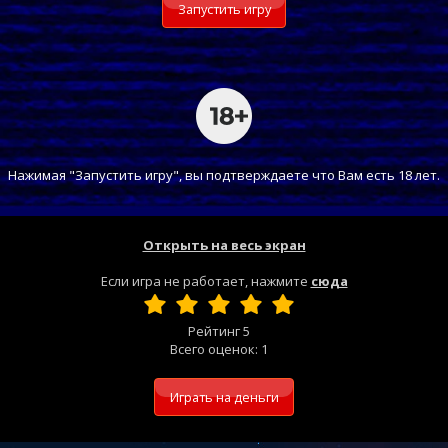
Запустить игру
Нажимая "Запустить игру", вы подтверждаете что Вам есть 18 лет.
Открыть на весь экран
Если игра не работает, нажмите
сюда
Рейтинг
5
Всего оценок:
1
Играть на деньги