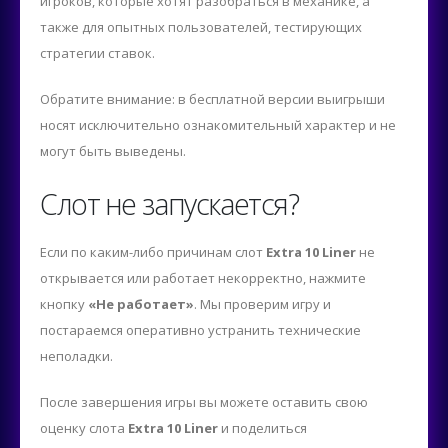
игроков, которые хотят разобраться в механике, а
также для опытных пользователей, тестирующих
стратегии ставок.
Обратите внимание: в бесплатной версии выигрыши
носят исключительно ознакомительный характер и не
могут быть выведены.
Слот не запускается?
Если по каким-либо причинам слот
Extra 10 Liner
не
открывается или работает некорректно, нажмите
кнопку
«Не работает»
. Мы проверим игру и
постараемся оперативно устранить технические
неполадки.
После завершения игры вы можете оставить свою
оценку слота
Extra 10 Liner
и поделиться