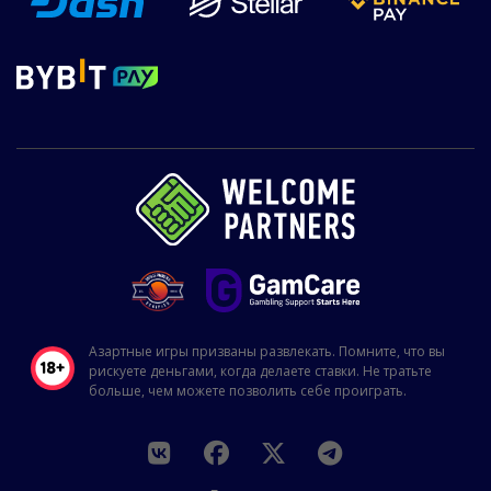
Азартные игры призваны развлекать. Помните, что вы
рискуете деньгами, когда делаете ставки. Не тратьте
больше, чем можете позволить себе проиграть.