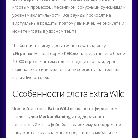
игровым процессом, механикой, бонусными функциями и
уровнем волатильности. Все раунды проходят на
виртуальные кредиты, поэтому вы ничем не рискуете и
можете играть в удобном темпе.
Чтобы начать игру, достаточно нажать кнопку
«Играть»
. На платформе
ГМСлотс
представлено более
10 000 игровых автоматов от ведущих провайдеров,
включая классические слоты, видеослоты, настольные
игры и live-раздел.
Особенности слота Extra Wild
Игровой автомат
Extra Wild
выполнен в фирменном
стиле студии
Merkur Gaming
и поддерживает
адаптивный интерфейс, благодаря чему он корректно
запускается как на компьютере, так и на мобильных