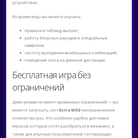
устройствах.
Во время игры вы можете изучить:
правила и таблицу выплат;
работу бонусных раундов и специальных
символов;
частоту выпадения выигрышных комбинаций;
поведение слота на длинной дистанции.
Бесплатная игра без
ограничений
Демо-режим не имеет временных ограничений — вы
можете запускать слот
Extra Wild
неограниченное
количество раз. Это особенно удобно для новых
игроков, которые хотят разобраться в механике, а
также для опытных пользователей, тестирующих