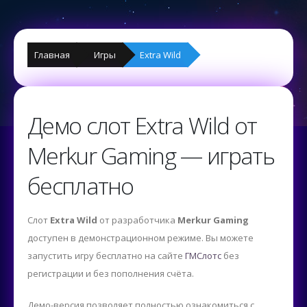
Главная
Игры
Extra Wild
Демо слот Extra Wild от
Merkur Gaming — играть
бесплатно
Слот
Extra Wild
от разработчика
Merkur Gaming
доступен в демонстрационном режиме. Вы можете
запустить игру бесплатно на сайте
ГМСлотс
без
регистрации и без пополнения счёта.
Демо-версия позволяет полностью ознакомиться с