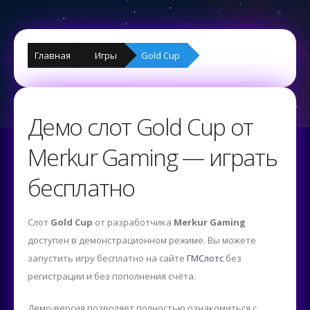
Главная
Игры
Gold Cup
Демо слот Gold Cup от
Merkur Gaming — играть
бесплатно
Слот
Gold Cup
от разработчика
Merkur Gaming
доступен в демонстрационном режиме. Вы можете
запустить игру бесплатно на сайте
ГМСлотс
без
регистрации и без пополнения счёта.
Демо-версия позволяет полностью ознакомиться с