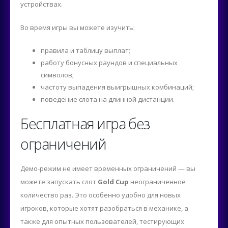
устройствах.
Во время игры вы можете изучить:
правила и таблицу выплат;
работу бонусных раундов и специальных
символов;
частоту выпадения выигрышных комбинаций;
поведение слота на длинной дистанции.
Бесплатная игра без
ограничений
Демо-режим не имеет временных ограничений — вы
можете запускать слот
Gold Cup
неограниченное
количество раз. Это особенно удобно для новых
игроков, которые хотят разобраться в механике, а
также для опытных пользователей, тестирующих